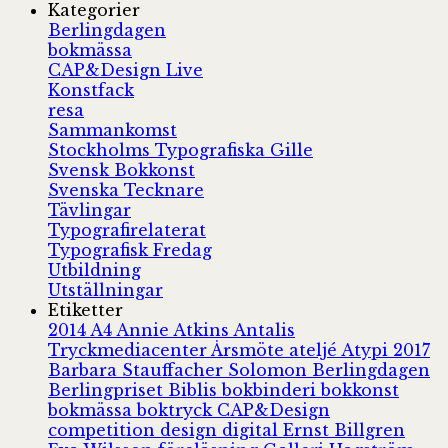
Kategorier
Berlingdagen
bokmässa
CAP&Design Live
Konstfack
resa
Sammankomst
Stockholms Typografiska Gille
Svensk Bokkonst
Svenska Tecknare
Tävlingar
Typografirelaterat
Typografisk Fredag
Utbildning
Utställningar
Etiketter
2014
A4
Annie Atkins
Antalis
Tryckmediacenter
Årsmöte
ateljé
Atypi 2017
Barbara Stauffacher Solomon
Berlingdagen
Berlingpriset
Biblis
bokbinderi
bokkonst
bokmässa
boktryck
CAP&Design
competition
design
digital
Ernst Billgren