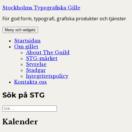
Hoppa
Stockholms Typografiska Gille
till
För god form, typografi, grafiska produkter och tjänster
innehåll
Meny och widgets
Startsidan
Om gillet
About The Guild
STG-märket
Styrelse
Stadgar
Integritetspolicy
Kontakta oss
Sök på STG
Sök
efter:
Kalender