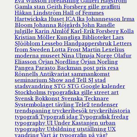
Eva Wilsson
föreläsning
Galleri Hagström
Gamla stan
Geith Forsberg
gille
graffitti
Håkan Lindström
Hall of Femmes
Hartwickska Huset
ICA
Ika Johannesson
Irma
Bloom
Johanna Röjgårds
John Randle
julgille
Karin Almlöf
Karl-Erik Forsberg
Kolla
Kristian Möller
Kungliga Biblioteket
Lars
SJööblom
Lessebo Handpappersbruk
Letters
from Sweden
Lotta Frost
Martin Lexelius
moderna museet
Nina Ulmaja
Norge
Olafur
Eliasson
Örjan Nordling
Örjan Norling
Pangea
Parasto Backman
post
pris
resa
Rönnells Antikvariat
sammankomst
seminarium
Show and Tell
SJ
stad
stadsvandring
STG
STG Google kalender
Stockholms typografiska gille
street art
Svensk Bokkonst
Svenska Tecknare
Systembolaget
tävling
Tele2
tendenser
trendspaning
tryckeribesök
tryckerihistoria
typografi
Typografi idag
Typografisk fredag
typography
UI
Under Kastanjen
urban
typography
Utbildning
utställning
UX
vandring
Vart är typografin på väg?