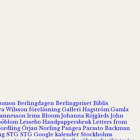
olomon
Berlingdagen
Berlingpriset
Biblis
va Wilsson
föreläsning
Galleri Hagström
Gamla
hannesson
Irma Bloom
Johanna Röjgårds
John
Jööblom
Lessebo Handpappersbruk
Letters from
Nordling
Örjan Norling
Pangea
Parasto Backman
ing
STG
STG Google kalender
Stockholms