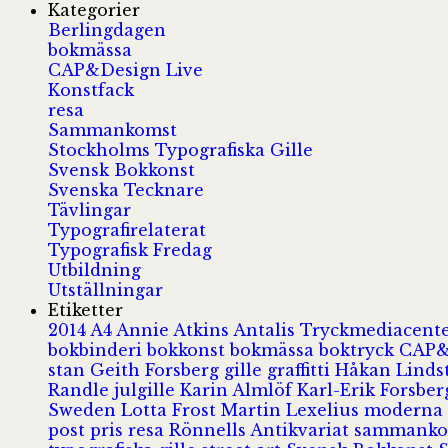
Kategorier
Berlingdagen
bokmässa
CAP&Design Live
Konstfack
resa
Sammankomst
Stockholms Typografiska Gille
Svensk Bokkonst
Svenska Tecknare
Tävlingar
Typografirelaterat
Typografisk Fredag
Utbildning
Utställningar
Etiketter
2014
A4
Annie Atkins
Antalis Tryckmediacent
bokbinderi
bokkonst
bokmässa
boktryck
CAP&
stan
Geith Forsberg
gille
graffitti
Håkan Lind
Randle
julgille
Karin Almlöf
Karl-Erik Forsbe
Sweden
Lotta Frost
Martin Lexelius
moderna
post
pris
resa
Rönnells Antikvariat
sammank