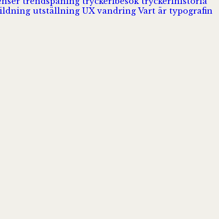
enser
trendspaning
tryckeribesök
tryckerihistoria
ildning
utställning
UX
vandring
Vart är typografin