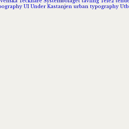
Svenska Tecknare
Systembolaget
tävling
Tele2
tend
pography
UI
Under Kastanjen
urban typography
Utb