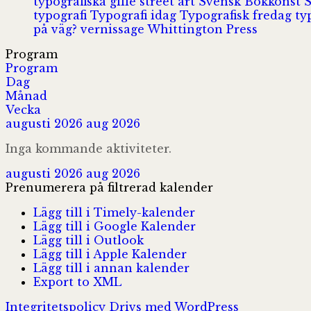
typografiska gille
street art
Svensk Bokkonst
typografi
Typografi idag
Typografisk fredag
ty
på väg?
vernissage
Whittington Press
Program
Program
Dag
Månad
Vecka
augusti 2026
aug 2026
Inga kommande aktiviteter.
augusti 2026
aug 2026
Prenumerera på filtrerad kalender
Lägg till i Timely-kalender
Lägg till i Google Kalender
Lägg till i Outlook
Lägg till i Apple Kalender
Lägg till i annan kalender
Export to XML
Integritetspolicy
Drivs med WordPress