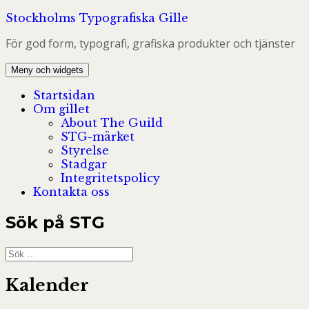
Hoppa
Stockholms Typografiska Gille
till
För god form, typografi, grafiska produkter och tjänster
innehåll
Meny och widgets
Startsidan
Om gillet
About The Guild
STG-märket
Styrelse
Stadgar
Integritetspolicy
Kontakta oss
Sök på STG
Sök
efter:
Kalender