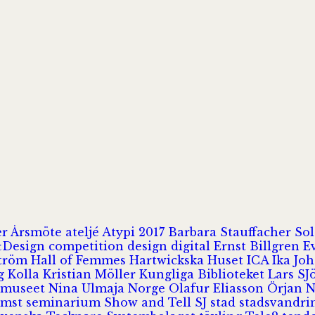
er
Årsmöte
ateljé
Atypi 2017
Barbara Stauffacher S
Design
competition
design
digital
Ernst Billgren
E
ström
Hall of Femmes
Hartwickska Huset
ICA
Ika Jo
rg
Kolla
Kristian Möller
Kungliga Biblioteket
Lars S
 museet
Nina Ulmaja
Norge
Olafur Eliasson
Örjan 
omst
seminarium
Show and Tell
SJ
stad
stadsvandr