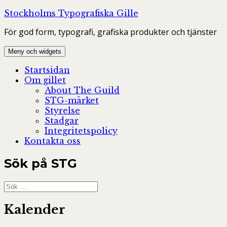
Hoppa
Stockholms Typografiska Gille
till
För god form, typografi, grafiska produkter och tjänster
innehåll
Meny och widgets
Startsidan
Om gillet
About The Guild
STG-märket
Styrelse
Stadgar
Integritetspolicy
Kontakta oss
Sök på STG
Sök
efter:
Kalender