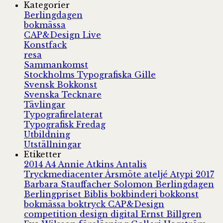
Kategorier
Berlingdagen
bokmässa
CAP&Design Live
Konstfack
resa
Sammankomst
Stockholms Typografiska Gille
Svensk Bokkonst
Svenska Tecknare
Tävlingar
Typografirelaterat
Typografisk Fredag
Utbildning
Utställningar
Etiketter
2014
A4
Annie Atkins
Antalis
Tryckmediacenter
Årsmöte
ateljé
Atypi 2017
Barbara Stauffacher Solomon
Berlingdagen
Berlingpriset
Biblis
bokbinderi
bokkonst
bokmässa
boktryck
CAP&Design
competition
design
digital
Ernst Billgren