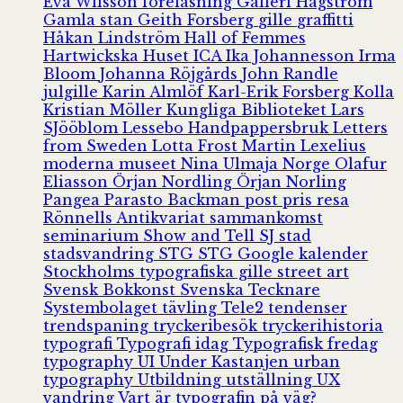
Eva Wilsson
föreläsning
Galleri Hagström
Gamla stan
Geith Forsberg
gille
graffitti
Håkan Lindström
Hall of Femmes
Hartwickska Huset
ICA
Ika Johannesson
Irma
Bloom
Johanna Röjgårds
John Randle
julgille
Karin Almlöf
Karl-Erik Forsberg
Kolla
Kristian Möller
Kungliga Biblioteket
Lars
SJööblom
Lessebo Handpappersbruk
Letters
from Sweden
Lotta Frost
Martin Lexelius
moderna museet
Nina Ulmaja
Norge
Olafur
Eliasson
Örjan Nordling
Örjan Norling
Pangea
Parasto Backman
post
pris
resa
Rönnells Antikvariat
sammankomst
seminarium
Show and Tell
SJ
stad
stadsvandring
STG
STG Google kalender
Stockholms typografiska gille
street art
Svensk Bokkonst
Svenska Tecknare
Systembolaget
tävling
Tele2
tendenser
trendspaning
tryckeribesök
tryckerihistoria
typografi
Typografi idag
Typografisk fredag
typography
UI
Under Kastanjen
urban
typography
Utbildning
utställning
UX
vandring
Vart är typografin på väg?