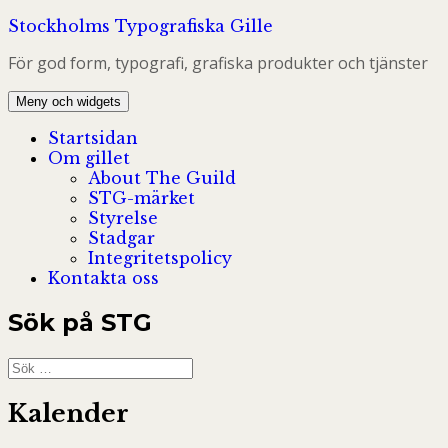
Hoppa
Stockholms Typografiska Gille
till
För god form, typografi, grafiska produkter och tjänster
innehåll
Meny och widgets
Startsidan
Om gillet
About The Guild
STG-märket
Styrelse
Stadgar
Integritetspolicy
Kontakta oss
Sök på STG
Sök
efter:
Kalender