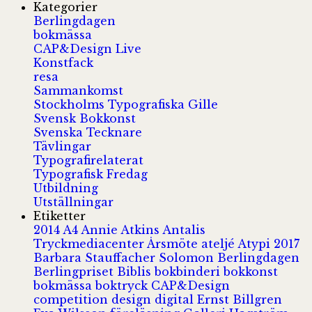
Kategorier
Berlingdagen
bokmässa
CAP&Design Live
Konstfack
resa
Sammankomst
Stockholms Typografiska Gille
Svensk Bokkonst
Svenska Tecknare
Tävlingar
Typografirelaterat
Typografisk Fredag
Utbildning
Utställningar
Etiketter
2014
A4
Annie Atkins
Antalis
Tryckmediacenter
Årsmöte
ateljé
Atypi 2017
Barbara Stauffacher Solomon
Berlingdagen
Berlingpriset
Biblis
bokbinderi
bokkonst
bokmässa
boktryck
CAP&Design
competition
design
digital
Ernst Billgren