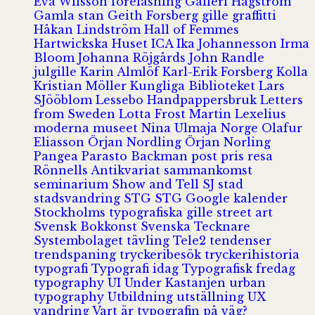
Eva Wilsson
föreläsning
Galleri Hagström
Gamla stan
Geith Forsberg
gille
graffitti
Håkan Lindström
Hall of Femmes
Hartwickska Huset
ICA
Ika Johannesson
Irma
Bloom
Johanna Röjgårds
John Randle
julgille
Karin Almlöf
Karl-Erik Forsberg
Kolla
Kristian Möller
Kungliga Biblioteket
Lars
SJööblom
Lessebo Handpappersbruk
Letters
from Sweden
Lotta Frost
Martin Lexelius
moderna museet
Nina Ulmaja
Norge
Olafur
Eliasson
Örjan Nordling
Örjan Norling
Pangea
Parasto Backman
post
pris
resa
Rönnells Antikvariat
sammankomst
seminarium
Show and Tell
SJ
stad
stadsvandring
STG
STG Google kalender
Stockholms typografiska gille
street art
Svensk Bokkonst
Svenska Tecknare
Systembolaget
tävling
Tele2
tendenser
trendspaning
tryckeribesök
tryckerihistoria
typografi
Typografi idag
Typografisk fredag
typography
UI
Under Kastanjen
urban
typography
Utbildning
utställning
UX
vandring
Vart är typografin på väg?