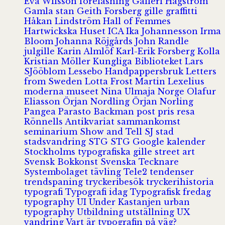
Eva Wilsson
föreläsning
Galleri Hagström
Gamla stan
Geith Forsberg
gille
graffitti
Håkan Lindström
Hall of Femmes
Hartwickska Huset
ICA
Ika Johannesson
Irma
Bloom
Johanna Röjgårds
John Randle
julgille
Karin Almlöf
Karl-Erik Forsberg
Kolla
Kristian Möller
Kungliga Biblioteket
Lars
SJööblom
Lessebo Handpappersbruk
Letters
from Sweden
Lotta Frost
Martin Lexelius
moderna museet
Nina Ulmaja
Norge
Olafur
Eliasson
Örjan Nordling
Örjan Norling
Pangea
Parasto Backman
post
pris
resa
Rönnells Antikvariat
sammankomst
seminarium
Show and Tell
SJ
stad
stadsvandring
STG
STG Google kalender
Stockholms typografiska gille
street art
Svensk Bokkonst
Svenska Tecknare
Systembolaget
tävling
Tele2
tendenser
trendspaning
tryckeribesök
tryckerihistoria
typografi
Typografi idag
Typografisk fredag
typography
UI
Under Kastanjen
urban
typography
Utbildning
utställning
UX
vandring
Vart är typografin på väg?