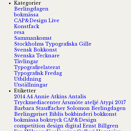
Kategorier
Berlingdagen
bokmässa
CAP&Design Live
Konstfack
resa
Sammankomst
Stockholms Typografiska Gille
Svensk Bokkonst
Svenska Tecknare
Tävlingar
Typografirelaterat
Typografisk Fredag
Utbildning
Utställningar
Etiketter
2014
A4
Annie Atkins
Antalis
Tryckmediacenter
Årsmöte
ateljé
Atypi 2017
Barbara Stauffacher Solomon
Berlingdagen
Berlingpriset
Biblis
bokbinderi
bokkonst
bokmässa
boktryck
CAP&Design
competition
design
digital
Ernst Billgren