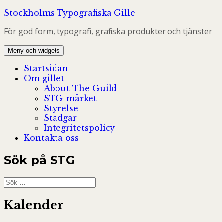
Hoppa
Stockholms Typografiska Gille
till
För god form, typografi, grafiska produkter och tjänster
innehåll
Meny och widgets
Startsidan
Om gillet
About The Guild
STG-märket
Styrelse
Stadgar
Integritetspolicy
Kontakta oss
Sök på STG
Sök
efter:
Kalender