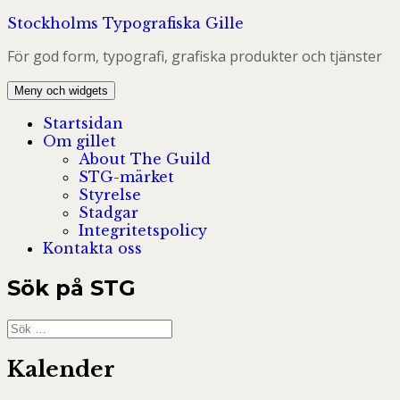
Hoppa
Stockholms Typografiska Gille
till
För god form, typografi, grafiska produkter och tjänster
innehåll
Meny och widgets
Startsidan
Om gillet
About The Guild
STG-märket
Styrelse
Stadgar
Integritetspolicy
Kontakta oss
Sök på STG
Sök
efter:
Kalender