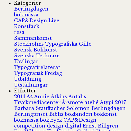
Kategorier
Berlingdagen
bokmässa
CAP&Design Live
Konstfack
resa
Sammankomst
Stockholms Typografiska Gille
Svensk Bokkonst
Svenska Tecknare
Tävlingar
Typografirelaterat
Typografisk Fredag
Utbildning
Utställningar
Etiketter
2014
A4
Annie Atkins
Antalis
Tryckmediacenter
Årsmöte
ateljé
Atypi 2017
Barbara Stauffacher Solomon
Berlingdagen
Berlingpriset
Biblis
bokbinderi
bokkonst
bokmässa
boktryck
CAP&Design
competition
design
digital
Ernst Billgren