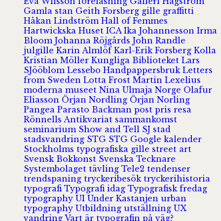
Eva Wilsson
föreläsning
Galleri Hagström
Gamla stan
Geith Forsberg
gille
graffitti
Håkan Lindström
Hall of Femmes
Hartwickska Huset
ICA
Ika Johannesson
Irma
Bloom
Johanna Röjgårds
John Randle
julgille
Karin Almlöf
Karl-Erik Forsberg
Kolla
Kristian Möller
Kungliga Biblioteket
Lars
SJööblom
Lessebo Handpappersbruk
Letters
from Sweden
Lotta Frost
Martin Lexelius
moderna museet
Nina Ulmaja
Norge
Olafur
Eliasson
Örjan Nordling
Örjan Norling
Pangea
Parasto Backman
post
pris
resa
Rönnells Antikvariat
sammankomst
seminarium
Show and Tell
SJ
stad
stadsvandring
STG
STG Google kalender
Stockholms typografiska gille
street art
Svensk Bokkonst
Svenska Tecknare
Systembolaget
tävling
Tele2
tendenser
trendspaning
tryckeribesök
tryckerihistoria
typografi
Typografi idag
Typografisk fredag
typography
UI
Under Kastanjen
urban
typography
Utbildning
utställning
UX
vandring
Vart är typografin på väg?