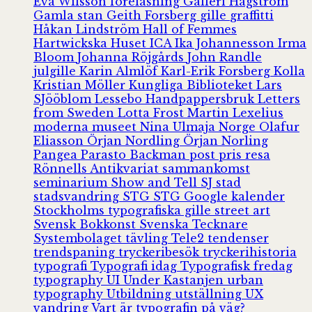
Eva Wilsson
föreläsning
Galleri Hagström
Gamla stan
Geith Forsberg
gille
graffitti
Håkan Lindström
Hall of Femmes
Hartwickska Huset
ICA
Ika Johannesson
Irma
Bloom
Johanna Röjgårds
John Randle
julgille
Karin Almlöf
Karl-Erik Forsberg
Kolla
Kristian Möller
Kungliga Biblioteket
Lars
SJööblom
Lessebo Handpappersbruk
Letters
from Sweden
Lotta Frost
Martin Lexelius
moderna museet
Nina Ulmaja
Norge
Olafur
Eliasson
Örjan Nordling
Örjan Norling
Pangea
Parasto Backman
post
pris
resa
Rönnells Antikvariat
sammankomst
seminarium
Show and Tell
SJ
stad
stadsvandring
STG
STG Google kalender
Stockholms typografiska gille
street art
Svensk Bokkonst
Svenska Tecknare
Systembolaget
tävling
Tele2
tendenser
trendspaning
tryckeribesök
tryckerihistoria
typografi
Typografi idag
Typografisk fredag
typography
UI
Under Kastanjen
urban
typography
Utbildning
utställning
UX
vandring
Vart är typografin på väg?