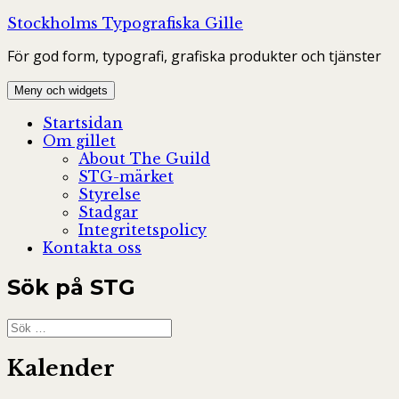
Hoppa
Stockholms Typografiska Gille
till
För god form, typografi, grafiska produkter och tjänster
innehåll
Meny och widgets
Startsidan
Om gillet
About The Guild
STG-märket
Styrelse
Stadgar
Integritetspolicy
Kontakta oss
Sök på STG
Sök
efter:
Kalender