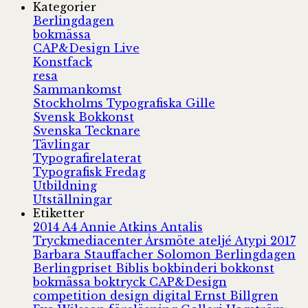
Kategorier
Berlingdagen
bokmässa
CAP&Design Live
Konstfack
resa
Sammankomst
Stockholms Typografiska Gille
Svensk Bokkonst
Svenska Tecknare
Tävlingar
Typografirelaterat
Typografisk Fredag
Utbildning
Utställningar
Etiketter
2014
A4
Annie Atkins
Antalis
Tryckmediacenter
Årsmöte
ateljé
Atypi 2017
Barbara Stauffacher Solomon
Berlingdagen
Berlingpriset
Biblis
bokbinderi
bokkonst
bokmässa
boktryck
CAP&Design
competition
design
digital
Ernst Billgren