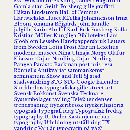
Eva Wilsson
föreläsning
Galleri Hagström
Gamla stan
Geith Forsberg
gille
graffitti
Håkan Lindström
Hall of Femmes
Hartwickska Huset
ICA
Ika Johannesson
Irma
Bloom
Johanna Röjgårds
John Randle
julgille
Karin Almlöf
Karl-Erik Forsberg
Kolla
Kristian Möller
Kungliga Biblioteket
Lars
SJööblom
Lessebo Handpappersbruk
Letters
from Sweden
Lotta Frost
Martin Lexelius
moderna museet
Nina Ulmaja
Norge
Olafur
Eliasson
Örjan Nordling
Örjan Norling
Pangea
Parasto Backman
post
pris
resa
Rönnells Antikvariat
sammankomst
seminarium
Show and Tell
SJ
stad
stadsvandring
STG
STG Google kalender
Stockholms typografiska gille
street art
Svensk Bokkonst
Svenska Tecknare
Systembolaget
tävling
Tele2
tendenser
trendspaning
tryckeribesök
tryckerihistoria
typografi
Typografi idag
Typografisk fredag
typography
UI
Under Kastanjen
urban
typography
Utbildning
utställning
UX
vandring
Vart är typografin på väg?