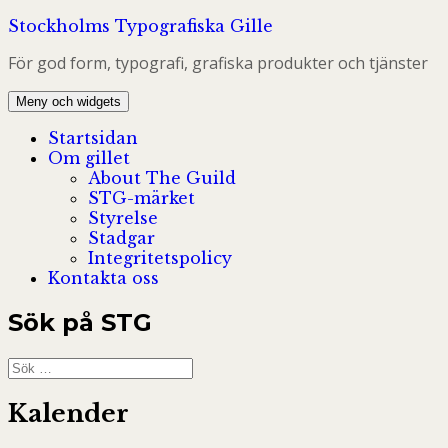
Hoppa
Stockholms Typografiska Gille
till
För god form, typografi, grafiska produkter och tjänster
innehåll
Meny och widgets
Startsidan
Om gillet
About The Guild
STG-märket
Styrelse
Stadgar
Integritetspolicy
Kontakta oss
Sök på STG
Sök
efter:
Kalender