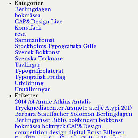
Kategorier
Berlingdagen
bokmässa
CAP&Design Live
Konstfack
resa
Sammankomst
Stockholms Typografiska Gille
Svensk Bokkonst
Svenska Tecknare
Tävlingar
Typografirelaterat
Typografisk Fredag
Utbildning
Utställningar
Etiketter
2014
A4
Annie Atkins
Antalis
Tryckmediacenter
Årsmöte
ateljé
Atypi 2017
Barbara Stauffacher Solomon
Berlingdagen
Berlingpriset
Biblis
bokbinderi
bokkonst
bokmässa
boktryck
CAP&Design
competition
design
digital
Ernst Billgren