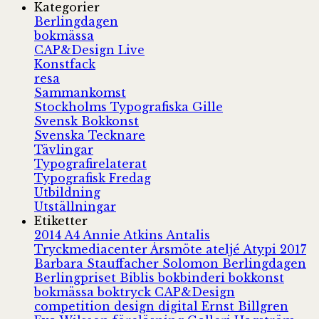
Kategorier
Berlingdagen
bokmässa
CAP&Design Live
Konstfack
resa
Sammankomst
Stockholms Typografiska Gille
Svensk Bokkonst
Svenska Tecknare
Tävlingar
Typografirelaterat
Typografisk Fredag
Utbildning
Utställningar
Etiketter
2014
A4
Annie Atkins
Antalis
Tryckmediacenter
Årsmöte
ateljé
Atypi 2017
Barbara Stauffacher Solomon
Berlingdagen
Berlingpriset
Biblis
bokbinderi
bokkonst
bokmässa
boktryck
CAP&Design
competition
design
digital
Ernst Billgren