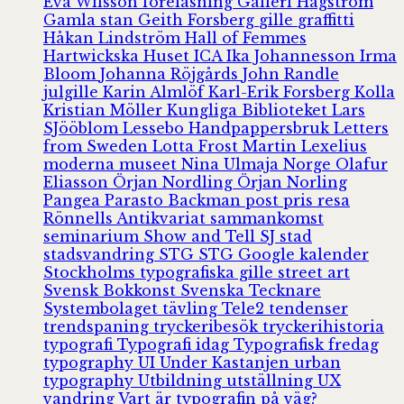
Eva Wilsson
föreläsning
Galleri Hagström
Gamla stan
Geith Forsberg
gille
graffitti
Håkan Lindström
Hall of Femmes
Hartwickska Huset
ICA
Ika Johannesson
Irma
Bloom
Johanna Röjgårds
John Randle
julgille
Karin Almlöf
Karl-Erik Forsberg
Kolla
Kristian Möller
Kungliga Biblioteket
Lars
SJööblom
Lessebo Handpappersbruk
Letters
from Sweden
Lotta Frost
Martin Lexelius
moderna museet
Nina Ulmaja
Norge
Olafur
Eliasson
Örjan Nordling
Örjan Norling
Pangea
Parasto Backman
post
pris
resa
Rönnells Antikvariat
sammankomst
seminarium
Show and Tell
SJ
stad
stadsvandring
STG
STG Google kalender
Stockholms typografiska gille
street art
Svensk Bokkonst
Svenska Tecknare
Systembolaget
tävling
Tele2
tendenser
trendspaning
tryckeribesök
tryckerihistoria
typografi
Typografi idag
Typografisk fredag
typography
UI
Under Kastanjen
urban
typography
Utbildning
utställning
UX
vandring
Vart är typografin på väg?