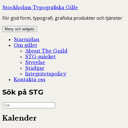
Hoppa
Stockholms Typografiska Gille
till
För god form, typografi, grafiska produkter och tjänster
innehåll
Meny och widgets
Startsidan
Om gillet
About The Guild
STG-märket
Styrelse
Stadgar
Integritetspolicy
Kontakta oss
Sök på STG
Sök
efter:
Kalender