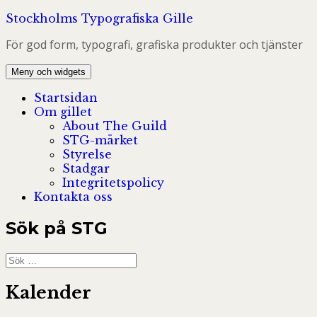
Hoppa
Stockholms Typografiska Gille
till
För god form, typografi, grafiska produkter och tjänster
innehåll
Meny och widgets
Startsidan
Om gillet
About The Guild
STG-märket
Styrelse
Stadgar
Integritetspolicy
Kontakta oss
Sök på STG
Sök
efter:
Kalender