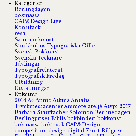
Kategorier
Berlingdagen
bokmässa
CAP&Design Live
Konstfack
resa
Sammankomst
Stockholms Typografiska Gille
Svensk Bokkonst
Svenska Tecknare
Tävlingar
Typografirelaterat
Typografisk Fredag
Utbildning
Utställningar
Etiketter
2014
A4
Annie Atkins
Antalis
Tryckmediacenter
Årsmöte
ateljé
Atypi 2017
Barbara Stauffacher Solomon
Berlingdagen
Berlingpriset
Biblis
bokbinderi
bokkonst
bokmässa
boktryck
CAP&Design
competition
design
digital
Ernst Billgren