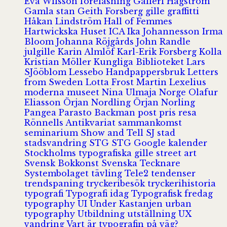
Eva Wilsson
föreläsning
Galleri Hagström
Gamla stan
Geith Forsberg
gille
graffitti
Håkan Lindström
Hall of Femmes
Hartwickska Huset
ICA
Ika Johannesson
Irma
Bloom
Johanna Röjgårds
John Randle
julgille
Karin Almlöf
Karl-Erik Forsberg
Kolla
Kristian Möller
Kungliga Biblioteket
Lars
SJööblom
Lessebo Handpappersbruk
Letters
from Sweden
Lotta Frost
Martin Lexelius
moderna museet
Nina Ulmaja
Norge
Olafur
Eliasson
Örjan Nordling
Örjan Norling
Pangea
Parasto Backman
post
pris
resa
Rönnells Antikvariat
sammankomst
seminarium
Show and Tell
SJ
stad
stadsvandring
STG
STG Google kalender
Stockholms typografiska gille
street art
Svensk Bokkonst
Svenska Tecknare
Systembolaget
tävling
Tele2
tendenser
trendspaning
tryckeribesök
tryckerihistoria
typografi
Typografi idag
Typografisk fredag
typography
UI
Under Kastanjen
urban
typography
Utbildning
utställning
UX
vandring
Vart är typografin på väg?