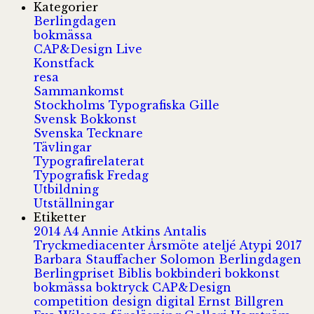
Kategorier
Berlingdagen
bokmässa
CAP&Design Live
Konstfack
resa
Sammankomst
Stockholms Typografiska Gille
Svensk Bokkonst
Svenska Tecknare
Tävlingar
Typografirelaterat
Typografisk Fredag
Utbildning
Utställningar
Etiketter
2014
A4
Annie Atkins
Antalis
Tryckmediacenter
Årsmöte
ateljé
Atypi 2017
Barbara Stauffacher Solomon
Berlingdagen
Berlingpriset
Biblis
bokbinderi
bokkonst
bokmässa
boktryck
CAP&Design
competition
design
digital
Ernst Billgren