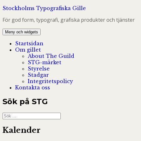
Hoppa
Stockholms Typografiska Gille
till
För god form, typografi, grafiska produkter och tjänster
innehåll
Meny och widgets
Startsidan
Om gillet
About The Guild
STG-märket
Styrelse
Stadgar
Integritetspolicy
Kontakta oss
Sök på STG
Sök
efter:
Kalender