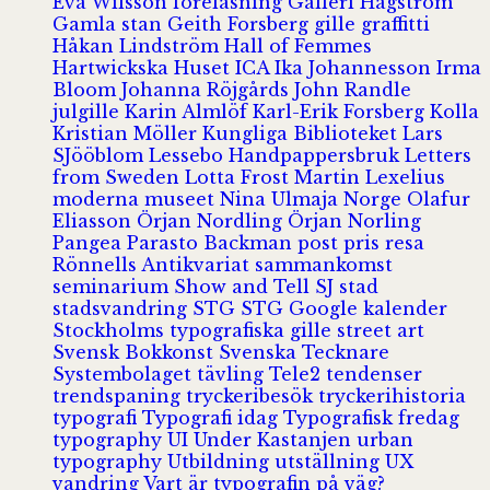
Eva Wilsson
föreläsning
Galleri Hagström
Gamla stan
Geith Forsberg
gille
graffitti
Håkan Lindström
Hall of Femmes
Hartwickska Huset
ICA
Ika Johannesson
Irma
Bloom
Johanna Röjgårds
John Randle
julgille
Karin Almlöf
Karl-Erik Forsberg
Kolla
Kristian Möller
Kungliga Biblioteket
Lars
SJööblom
Lessebo Handpappersbruk
Letters
from Sweden
Lotta Frost
Martin Lexelius
moderna museet
Nina Ulmaja
Norge
Olafur
Eliasson
Örjan Nordling
Örjan Norling
Pangea
Parasto Backman
post
pris
resa
Rönnells Antikvariat
sammankomst
seminarium
Show and Tell
SJ
stad
stadsvandring
STG
STG Google kalender
Stockholms typografiska gille
street art
Svensk Bokkonst
Svenska Tecknare
Systembolaget
tävling
Tele2
tendenser
trendspaning
tryckeribesök
tryckerihistoria
typografi
Typografi idag
Typografisk fredag
typography
UI
Under Kastanjen
urban
typography
Utbildning
utställning
UX
vandring
Vart är typografin på väg?