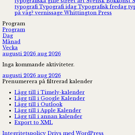
typografiska gille
street art
Svensk Bokkonst
typografi
Typografi idag
Typografisk fredag
ty
på väg?
vernissage
Whittington Press
Program
Program
Dag
Månad
Vecka
augusti 2026
aug 2026
Inga kommande aktiviteter.
augusti 2026
aug 2026
Prenumerera på filtrerad kalender
Lägg till i Timely-kalender
Lägg till i Google Kalender
Lägg till i Outlook
Lägg till i Apple Kalender
Lägg till i annan kalender
Export to XML
Integritetspolicy
Drivs med WordPress