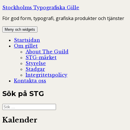
Hoppa
Stockholms Typografiska Gille
till
För god form, typografi, grafiska produkter och tjänster
innehåll
Meny och widgets
Startsidan
Om gillet
About The Guild
STG-märket
Styrelse
Stadgar
Integritetspolicy
Kontakta oss
Sök på STG
Sök
efter:
Kalender