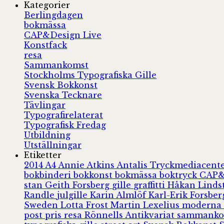
Kategorier
Berlingdagen
bokmässa
CAP&Design Live
Konstfack
resa
Sammankomst
Stockholms Typografiska Gille
Svensk Bokkonst
Svenska Tecknare
Tävlingar
Typografirelaterat
Typografisk Fredag
Utbildning
Utställningar
Etiketter
2014
A4
Annie Atkins
Antalis Tryckmediacent
bokbinderi
bokkonst
bokmässa
boktryck
CAP&
stan
Geith Forsberg
gille
graffitti
Håkan Lind
Randle
julgille
Karin Almlöf
Karl-Erik Forsbe
Sweden
Lotta Frost
Martin Lexelius
moderna
post
pris
resa
Rönnells Antikvariat
sammank