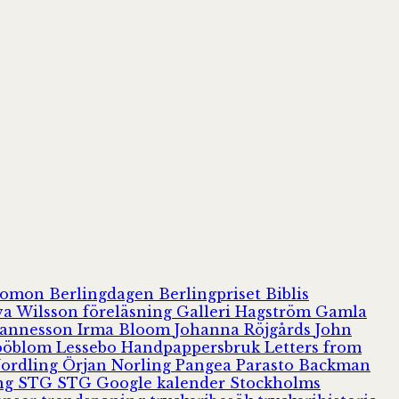
olomon
Berlingdagen
Berlingpriset
Biblis
va Wilsson
föreläsning
Galleri Hagström
Gamla
hannesson
Irma Bloom
Johanna Röjgårds
John
Jööblom
Lessebo Handpappersbruk
Letters from
Nordling
Örjan Norling
Pangea
Parasto Backman
ing
STG
STG Google kalender
Stockholms