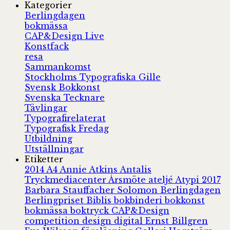
Kategorier
Berlingdagen
bokmässa
CAP&Design Live
Konstfack
resa
Sammankomst
Stockholms Typografiska Gille
Svensk Bokkonst
Svenska Tecknare
Tävlingar
Typografirelaterat
Typografisk Fredag
Utbildning
Utställningar
Etiketter
2014
A4
Annie Atkins
Antalis
Tryckmediacenter
Årsmöte
ateljé
Atypi 2017
Barbara Stauffacher Solomon
Berlingdagen
Berlingpriset
Biblis
bokbinderi
bokkonst
bokmässa
boktryck
CAP&Design
competition
design
digital
Ernst Billgren