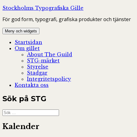
Hoppa
Stockholms Typografiska Gille
till
För god form, typografi, grafiska produkter och tjänster
innehåll
Meny och widgets
Startsidan
Om gillet
About The Guild
STG-märket
Styrelse
Stadgar
Integritetspolicy
Kontakta oss
Sök på STG
Sök
efter:
Kalender