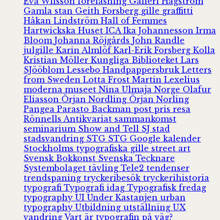
Eva Wilsson
föreläsning
Galleri Hagström
Gamla stan
Geith Forsberg
gille
graffitti
Håkan Lindström
Hall of Femmes
Hartwickska Huset
ICA
Ika Johannesson
Irma
Bloom
Johanna Röjgårds
John Randle
julgille
Karin Almlöf
Karl-Erik Forsberg
Kolla
Kristian Möller
Kungliga Biblioteket
Lars
SJööblom
Lessebo Handpappersbruk
Letters
from Sweden
Lotta Frost
Martin Lexelius
moderna museet
Nina Ulmaja
Norge
Olafur
Eliasson
Örjan Nordling
Örjan Norling
Pangea
Parasto Backman
post
pris
resa
Rönnells Antikvariat
sammankomst
seminarium
Show and Tell
SJ
stad
stadsvandring
STG
STG Google kalender
Stockholms typografiska gille
street art
Svensk Bokkonst
Svenska Tecknare
Systembolaget
tävling
Tele2
tendenser
trendspaning
tryckeribesök
tryckerihistoria
typografi
Typografi idag
Typografisk fredag
typography
UI
Under Kastanjen
urban
typography
Utbildning
utställning
UX
vandring
Vart är typografin på väg?