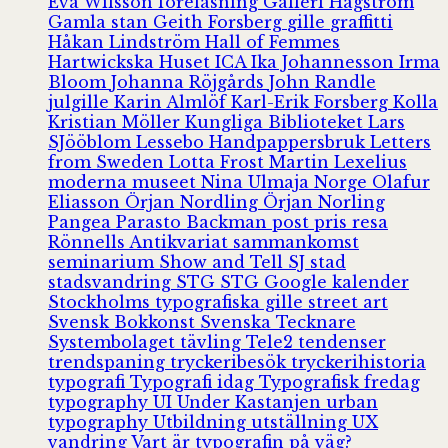
Eva Wilsson
föreläsning
Galleri Hagström
Gamla stan
Geith Forsberg
gille
graffitti
Håkan Lindström
Hall of Femmes
Hartwickska Huset
ICA
Ika Johannesson
Irma
Bloom
Johanna Röjgårds
John Randle
julgille
Karin Almlöf
Karl-Erik Forsberg
Kolla
Kristian Möller
Kungliga Biblioteket
Lars
SJööblom
Lessebo Handpappersbruk
Letters
from Sweden
Lotta Frost
Martin Lexelius
moderna museet
Nina Ulmaja
Norge
Olafur
Eliasson
Örjan Nordling
Örjan Norling
Pangea
Parasto Backman
post
pris
resa
Rönnells Antikvariat
sammankomst
seminarium
Show and Tell
SJ
stad
stadsvandring
STG
STG Google kalender
Stockholms typografiska gille
street art
Svensk Bokkonst
Svenska Tecknare
Systembolaget
tävling
Tele2
tendenser
trendspaning
tryckeribesök
tryckerihistoria
typografi
Typografi idag
Typografisk fredag
typography
UI
Under Kastanjen
urban
typography
Utbildning
utställning
UX
vandring
Vart är typografin på väg?