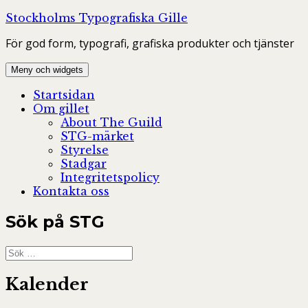
Hoppa
Stockholms Typografiska Gille
till
För god form, typografi, grafiska produkter och tjänster
innehåll
Meny och widgets
Startsidan
Om gillet
About The Guild
STG-märket
Styrelse
Stadgar
Integritetspolicy
Kontakta oss
Sök på STG
Sök
efter:
Kalender