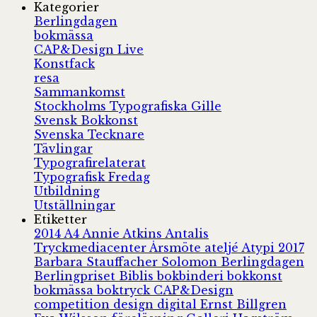
Kategorier
Berlingdagen
bokmässa
CAP&Design Live
Konstfack
resa
Sammankomst
Stockholms Typografiska Gille
Svensk Bokkonst
Svenska Tecknare
Tävlingar
Typografirelaterat
Typografisk Fredag
Utbildning
Utställningar
Etiketter
2014
A4
Annie Atkins
Antalis
Tryckmediacenter
Årsmöte
ateljé
Atypi 2017
Barbara Stauffacher Solomon
Berlingdagen
Berlingpriset
Biblis
bokbinderi
bokkonst
bokmässa
boktryck
CAP&Design
competition
design
digital
Ernst Billgren