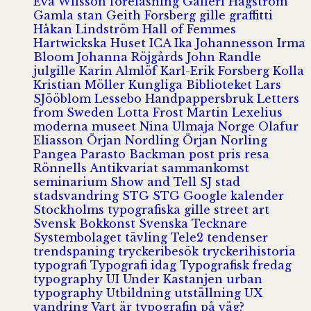
Eva Wilsson
föreläsning
Galleri Hagström
Gamla stan
Geith Forsberg
gille
graffitti
Håkan Lindström
Hall of Femmes
Hartwickska Huset
ICA
Ika Johannesson
Irma
Bloom
Johanna Röjgårds
John Randle
julgille
Karin Almlöf
Karl-Erik Forsberg
Kolla
Kristian Möller
Kungliga Biblioteket
Lars
SJööblom
Lessebo Handpappersbruk
Letters
from Sweden
Lotta Frost
Martin Lexelius
moderna museet
Nina Ulmaja
Norge
Olafur
Eliasson
Örjan Nordling
Örjan Norling
Pangea
Parasto Backman
post
pris
resa
Rönnells Antikvariat
sammankomst
seminarium
Show and Tell
SJ
stad
stadsvandring
STG
STG Google kalender
Stockholms typografiska gille
street art
Svensk Bokkonst
Svenska Tecknare
Systembolaget
tävling
Tele2
tendenser
trendspaning
tryckeribesök
tryckerihistoria
typografi
Typografi idag
Typografisk fredag
typography
UI
Under Kastanjen
urban
typography
Utbildning
utställning
UX
vandring
Vart är typografin på väg?