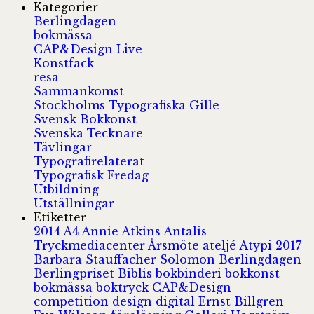
Kategorier
Berlingdagen
bokmässa
CAP&Design Live
Konstfack
resa
Sammankomst
Stockholms Typografiska Gille
Svensk Bokkonst
Svenska Tecknare
Tävlingar
Typografirelaterat
Typografisk Fredag
Utbildning
Utställningar
Etiketter
2014
A4
Annie Atkins
Antalis
Tryckmediacenter
Årsmöte
ateljé
Atypi 2017
Barbara Stauffacher Solomon
Berlingdagen
Berlingpriset
Biblis
bokbinderi
bokkonst
bokmässa
boktryck
CAP&Design
competition
design
digital
Ernst Billgren