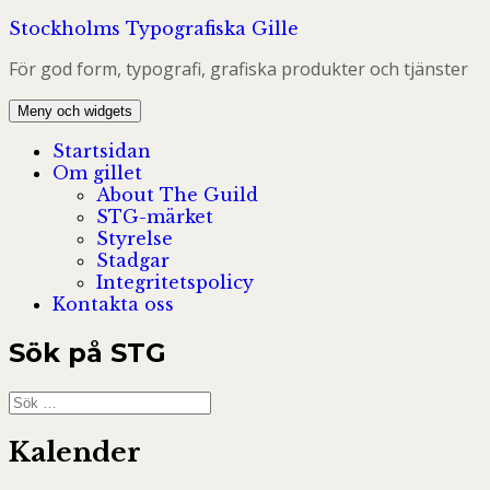
Hoppa
Stockholms Typografiska Gille
till
För god form, typografi, grafiska produkter och tjänster
innehåll
Meny och widgets
Startsidan
Om gillet
About The Guild
STG-märket
Styrelse
Stadgar
Integritetspolicy
Kontakta oss
Sök på STG
Sök
efter:
Kalender