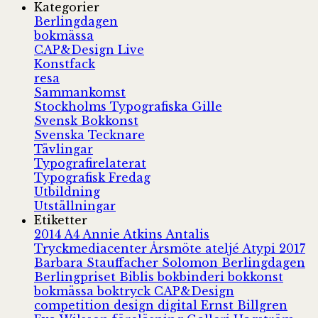
Kategorier
Berlingdagen
bokmässa
CAP&Design Live
Konstfack
resa
Sammankomst
Stockholms Typografiska Gille
Svensk Bokkonst
Svenska Tecknare
Tävlingar
Typografirelaterat
Typografisk Fredag
Utbildning
Utställningar
Etiketter
2014
A4
Annie Atkins
Antalis
Tryckmediacenter
Årsmöte
ateljé
Atypi 2017
Barbara Stauffacher Solomon
Berlingdagen
Berlingpriset
Biblis
bokbinderi
bokkonst
bokmässa
boktryck
CAP&Design
competition
design
digital
Ernst Billgren