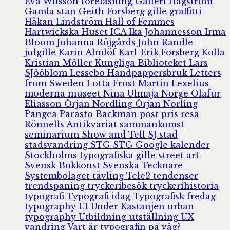
Eva Wilsson
föreläsning
Galleri Hagström
Gamla stan
Geith Forsberg
gille
graffitti
Håkan Lindström
Hall of Femmes
Hartwickska Huset
ICA
Ika Johannesson
Irma
Bloom
Johanna Röjgårds
John Randle
julgille
Karin Almlöf
Karl-Erik Forsberg
Kolla
Kristian Möller
Kungliga Biblioteket
Lars
SJööblom
Lessebo Handpappersbruk
Letters
from Sweden
Lotta Frost
Martin Lexelius
moderna museet
Nina Ulmaja
Norge
Olafur
Eliasson
Örjan Nordling
Örjan Norling
Pangea
Parasto Backman
post
pris
resa
Rönnells Antikvariat
sammankomst
seminarium
Show and Tell
SJ
stad
stadsvandring
STG
STG Google kalender
Stockholms typografiska gille
street art
Svensk Bokkonst
Svenska Tecknare
Systembolaget
tävling
Tele2
tendenser
trendspaning
tryckeribesök
tryckerihistoria
typografi
Typografi idag
Typografisk fredag
typography
UI
Under Kastanjen
urban
typography
Utbildning
utställning
UX
vandring
Vart är typografin på väg?