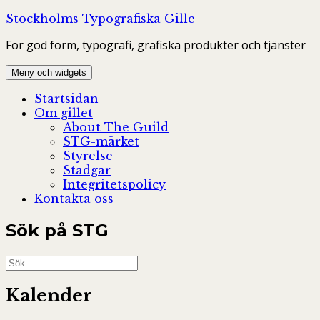
Hoppa
Stockholms Typografiska Gille
till
För god form, typografi, grafiska produkter och tjänster
innehåll
Meny och widgets
Startsidan
Om gillet
About The Guild
STG-märket
Styrelse
Stadgar
Integritetspolicy
Kontakta oss
Sök på STG
Sök
efter:
Kalender