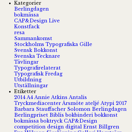
Kategorier
Berlingdagen
bokmässa
CAP&Design Live
Konstfack
resa
Sammankomst
Stockholms Typografiska Gille
Svensk Bokkonst
Svenska Tecknare
Tävlingar
Typografirelaterat
Typografisk Fredag
Utbildning
Utställningar
Etiketter
2014
A4
Annie Atkins
Antalis
Tryckmediacenter
Årsmöte
ateljé
Atypi 2017
Barbara Stauffacher Solomon
Berlingdagen
Berlingpriset
Biblis
bokbinderi
bokkonst
bokmässa
boktryck
CAP&Design
competition
design
digital
Ernst Billgren