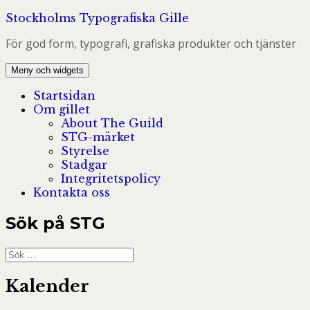
Hoppa
Stockholms Typografiska Gille
till
För god form, typografi, grafiska produkter och tjänster
innehåll
Meny och widgets
Startsidan
Om gillet
About The Guild
STG-märket
Styrelse
Stadgar
Integritetspolicy
Kontakta oss
Sök på STG
Sök
efter:
Kalender