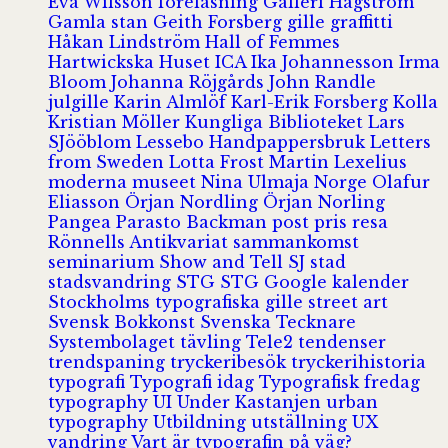
Eva Wilsson
föreläsning
Galleri Hagström
Gamla stan
Geith Forsberg
gille
graffitti
Håkan Lindström
Hall of Femmes
Hartwickska Huset
ICA
Ika Johannesson
Irma
Bloom
Johanna Röjgårds
John Randle
julgille
Karin Almlöf
Karl-Erik Forsberg
Kolla
Kristian Möller
Kungliga Biblioteket
Lars
SJööblom
Lessebo Handpappersbruk
Letters
from Sweden
Lotta Frost
Martin Lexelius
moderna museet
Nina Ulmaja
Norge
Olafur
Eliasson
Örjan Nordling
Örjan Norling
Pangea
Parasto Backman
post
pris
resa
Rönnells Antikvariat
sammankomst
seminarium
Show and Tell
SJ
stad
stadsvandring
STG
STG Google kalender
Stockholms typografiska gille
street art
Svensk Bokkonst
Svenska Tecknare
Systembolaget
tävling
Tele2
tendenser
trendspaning
tryckeribesök
tryckerihistoria
typografi
Typografi idag
Typografisk fredag
typography
UI
Under Kastanjen
urban
typography
Utbildning
utställning
UX
vandring
Vart är typografin på väg?