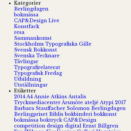
Kategorier
Berlingdagen
bokmässa
CAP&Design Live
Konstfack
resa
Sammankomst
Stockholms Typografiska Gille
Svensk Bokkonst
Svenska Tecknare
Tävlingar
Typografirelaterat
Typografisk Fredag
Utbildning
Utställningar
Etiketter
2014
A4
Annie Atkins
Antalis
Tryckmediacenter
Årsmöte
ateljé
Atypi 2017
Barbara Stauffacher Solomon
Berlingdagen
Berlingpriset
Biblis
bokbinderi
bokkonst
bokmässa
boktryck
CAP&Design
competition
design
digital
Ernst Billgren