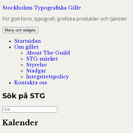
Hoppa
Stockholms Typografiska Gille
till
För god form, typografi, grafiska produkter och tjänster
innehåll
Meny och widgets
Startsidan
Om gillet
About The Guild
STG-märket
Styrelse
Stadgar
Integritetspolicy
Kontakta oss
Sök på STG
Sök
efter:
Kalender