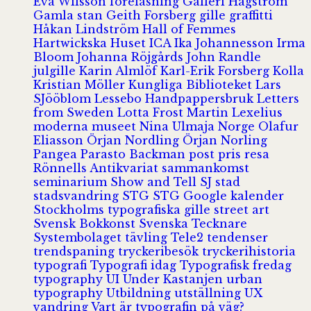
Eva Wilsson
föreläsning
Galleri Hagström
Gamla stan
Geith Forsberg
gille
graffitti
Håkan Lindström
Hall of Femmes
Hartwickska Huset
ICA
Ika Johannesson
Irma
Bloom
Johanna Röjgårds
John Randle
julgille
Karin Almlöf
Karl-Erik Forsberg
Kolla
Kristian Möller
Kungliga Biblioteket
Lars
SJööblom
Lessebo Handpappersbruk
Letters
from Sweden
Lotta Frost
Martin Lexelius
moderna museet
Nina Ulmaja
Norge
Olafur
Eliasson
Örjan Nordling
Örjan Norling
Pangea
Parasto Backman
post
pris
resa
Rönnells Antikvariat
sammankomst
seminarium
Show and Tell
SJ
stad
stadsvandring
STG
STG Google kalender
Stockholms typografiska gille
street art
Svensk Bokkonst
Svenska Tecknare
Systembolaget
tävling
Tele2
tendenser
trendspaning
tryckeribesök
tryckerihistoria
typografi
Typografi idag
Typografisk fredag
typography
UI
Under Kastanjen
urban
typography
Utbildning
utställning
UX
vandring
Vart är typografin på väg?