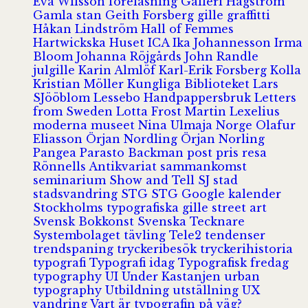
Eva Wilsson
föreläsning
Galleri Hagström
Gamla stan
Geith Forsberg
gille
graffitti
Håkan Lindström
Hall of Femmes
Hartwickska Huset
ICA
Ika Johannesson
Irma
Bloom
Johanna Röjgårds
John Randle
julgille
Karin Almlöf
Karl-Erik Forsberg
Kolla
Kristian Möller
Kungliga Biblioteket
Lars
SJööblom
Lessebo Handpappersbruk
Letters
from Sweden
Lotta Frost
Martin Lexelius
moderna museet
Nina Ulmaja
Norge
Olafur
Eliasson
Örjan Nordling
Örjan Norling
Pangea
Parasto Backman
post
pris
resa
Rönnells Antikvariat
sammankomst
seminarium
Show and Tell
SJ
stad
stadsvandring
STG
STG Google kalender
Stockholms typografiska gille
street art
Svensk Bokkonst
Svenska Tecknare
Systembolaget
tävling
Tele2
tendenser
trendspaning
tryckeribesök
tryckerihistoria
typografi
Typografi idag
Typografisk fredag
typography
UI
Under Kastanjen
urban
typography
Utbildning
utställning
UX
vandring
Vart är typografin på väg?