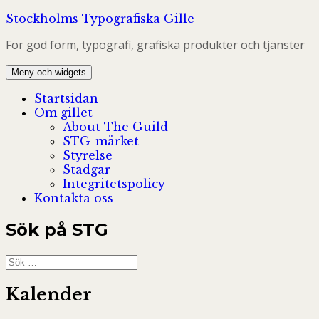
Hoppa
Stockholms Typografiska Gille
till
För god form, typografi, grafiska produkter och tjänster
innehåll
Meny och widgets
Startsidan
Om gillet
About The Guild
STG-märket
Styrelse
Stadgar
Integritetspolicy
Kontakta oss
Sök på STG
Sök
efter:
Kalender