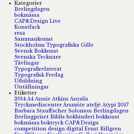
Kategorier
Berlingdagen
bokmässa
CAP&Design Live
Konstfack
resa
Sammankomst
Stockholms Typografiska Gille
Svensk Bokkonst
Svenska Tecknare
Tävlingar
Typografirelaterat
Typografisk Fredag
Utbildning
Utställningar
Etiketter
2014
A4
Annie Atkins
Antalis
Tryckmediacenter
Årsmöte
ateljé
Atypi 2017
Barbara Stauffacher Solomon
Berlingdagen
Berlingpriset
Biblis
bokbinderi
bokkonst
bokmässa
boktryck
CAP&Design
competition
design
digital
Ernst Billgren