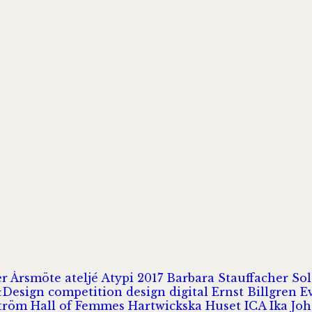
er
Årsmöte
ateljé
Atypi 2017
Barbara Stauffacher S
Design
competition
design
digital
Ernst Billgren
E
ström
Hall of Femmes
Hartwickska Huset
ICA
Ika Jo