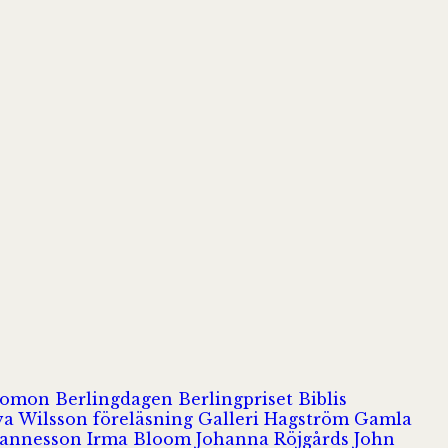
olomon
Berlingdagen
Berlingpriset
Biblis
va Wilsson
föreläsning
Galleri Hagström
Gamla
hannesson
Irma Bloom
Johanna Röjgårds
John