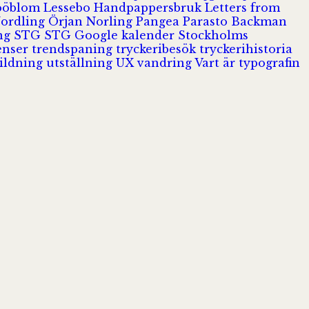
Jööblom
Lessebo Handpappersbruk
Letters from
Nordling
Örjan Norling
Pangea
Parasto Backman
ing
STG
STG Google kalender
Stockholms
enser
trendspaning
tryckeribesök
tryckerihistoria
ildning
utställning
UX
vandring
Vart är typografin