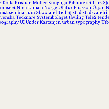
rg
Kolla
Kristian Möller
Kungliga Biblioteket
Lars S
 museet
Nina Ulmaja
Norge
Olafur Eliasson
Örjan 
omst
seminarium
Show and Tell
SJ
stad
stadsvandr
Svenska Tecknare
Systembolaget
tävling
Tele2
tend
pography
UI
Under Kastanjen
urban typography
Utb