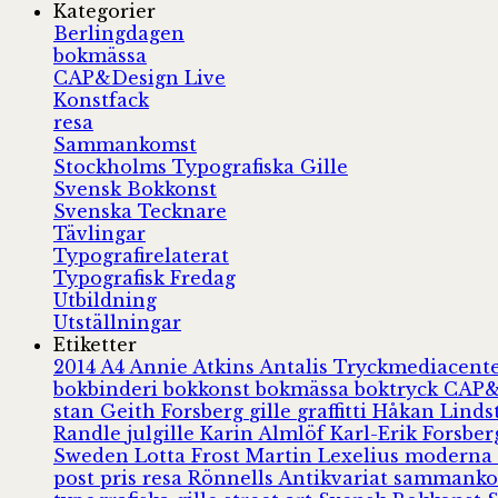
Kategorier
Berlingdagen
bokmässa
CAP&Design Live
Konstfack
resa
Sammankomst
Stockholms Typografiska Gille
Svensk Bokkonst
Svenska Tecknare
Tävlingar
Typografirelaterat
Typografisk Fredag
Utbildning
Utställningar
Etiketter
2014
A4
Annie Atkins
Antalis Tryckmediacent
bokbinderi
bokkonst
bokmässa
boktryck
CAP&
stan
Geith Forsberg
gille
graffitti
Håkan Lind
Randle
julgille
Karin Almlöf
Karl-Erik Forsbe
Sweden
Lotta Frost
Martin Lexelius
moderna
post
pris
resa
Rönnells Antikvariat
sammank