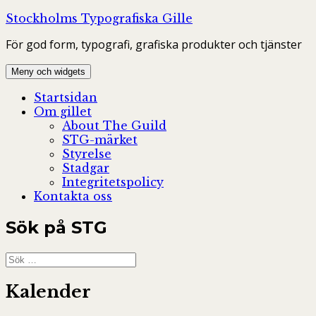
Hoppa
Stockholms Typografiska Gille
till
För god form, typografi, grafiska produkter och tjänster
innehåll
Meny och widgets
Startsidan
Om gillet
About The Guild
STG-märket
Styrelse
Stadgar
Integritetspolicy
Kontakta oss
Sök på STG
Sök
efter:
Kalender