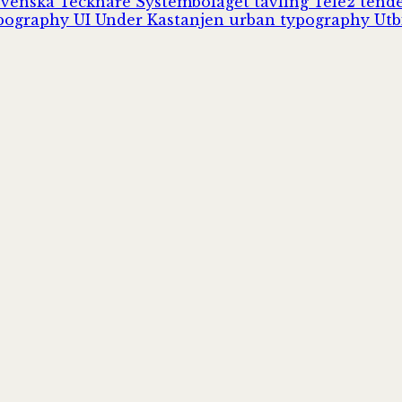
Svenska Tecknare
Systembolaget
tävling
Tele2
tend
pography
UI
Under Kastanjen
urban typography
Utb