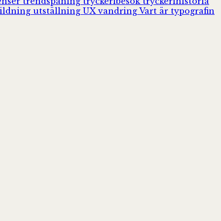
enser
trendspaning
tryckeribesök
tryckerihistoria
ildning
utställning
UX
vandring
Vart är typografin