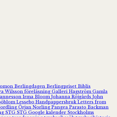
olomon
Berlingdagen
Berlingpriset
Biblis
va Wilsson
föreläsning
Galleri Hagström
Gamla
hannesson
Irma Bloom
Johanna Röjgårds
John
Jööblom
Lessebo Handpappersbruk
Letters from
Nordling
Örjan Norling
Pangea
Parasto Backman
ing
STG
STG Google kalender
Stockholms