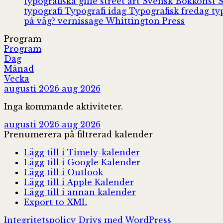
typografiska gille
street art
Svensk Bokkonst
typografi
Typografi idag
Typografisk fredag
ty
på väg?
vernissage
Whittington Press
Program
Program
Dag
Månad
Vecka
augusti 2026
aug 2026
Inga kommande aktiviteter.
augusti 2026
aug 2026
Prenumerera på filtrerad kalender
Lägg till i Timely-kalender
Lägg till i Google Kalender
Lägg till i Outlook
Lägg till i Apple Kalender
Lägg till i annan kalender
Export to XML
Integritetspolicy
Drivs med WordPress