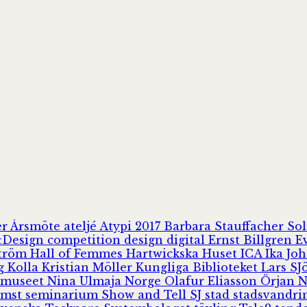
er
Årsmöte
ateljé
Atypi 2017
Barbara Stauffacher S
Design
competition
design
digital
Ernst Billgren
E
ström
Hall of Femmes
Hartwickska Huset
ICA
Ika Jo
rg
Kolla
Kristian Möller
Kungliga Biblioteket
Lars S
 museet
Nina Ulmaja
Norge
Olafur Eliasson
Örjan 
omst
seminarium
Show and Tell
SJ
stad
stadsvandr