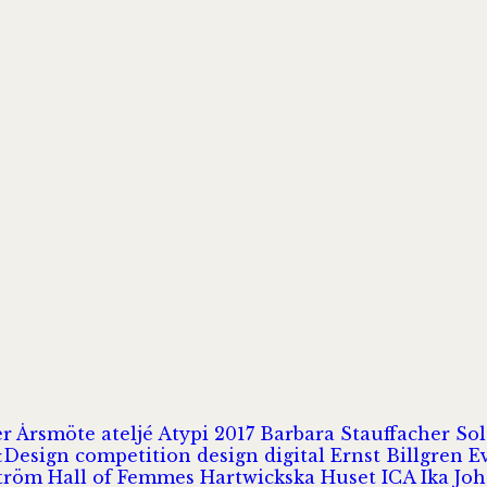
er
Årsmöte
ateljé
Atypi 2017
Barbara Stauffacher S
Design
competition
design
digital
Ernst Billgren
E
ström
Hall of Femmes
Hartwickska Huset
ICA
Ika Jo