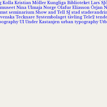
rg
Kolla
Kristian Möller
Kungliga Biblioteket
Lars S
 museet
Nina Ulmaja
Norge
Olafur Eliasson
Örjan 
omst
seminarium
Show and Tell
SJ
stad
stadsvandr
Svenska Tecknare
Systembolaget
tävling
Tele2
tend
pography
UI
Under Kastanjen
urban typography
Utb