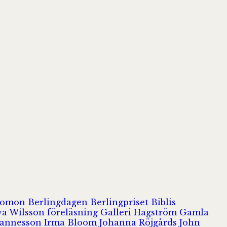
olomon
Berlingdagen
Berlingpriset
Biblis
va Wilsson
föreläsning
Galleri Hagström
Gamla
hannesson
Irma Bloom
Johanna Röjgårds
John