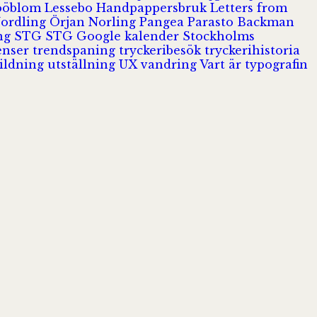
Jööblom
Lessebo Handpappersbruk
Letters from
Nordling
Örjan Norling
Pangea
Parasto Backman
ing
STG
STG Google kalender
Stockholms
enser
trendspaning
tryckeribesök
tryckerihistoria
ildning
utställning
UX
vandring
Vart är typografin