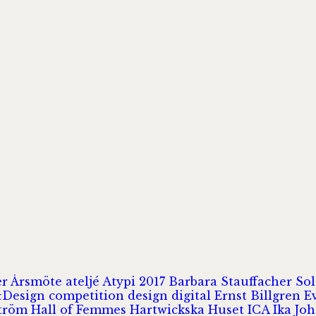
er
Årsmöte
ateljé
Atypi 2017
Barbara Stauffacher S
Design
competition
design
digital
Ernst Billgren
E
ström
Hall of Femmes
Hartwickska Huset
ICA
Ika Jo