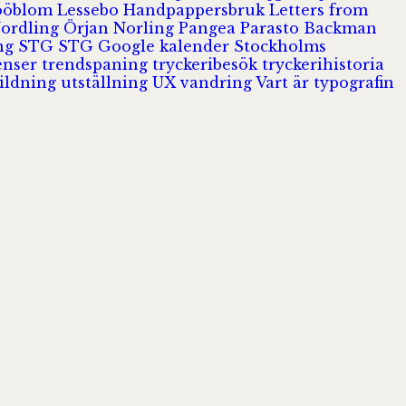
Jööblom
Lessebo Handpappersbruk
Letters from
Nordling
Örjan Norling
Pangea
Parasto Backman
ing
STG
STG Google kalender
Stockholms
enser
trendspaning
tryckeribesök
tryckerihistoria
ildning
utställning
UX
vandring
Vart är typografin