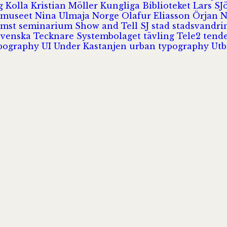
rg
Kolla
Kristian Möller
Kungliga Biblioteket
Lars S
 museet
Nina Ulmaja
Norge
Olafur Eliasson
Örjan 
omst
seminarium
Show and Tell
SJ
stad
stadsvandr
Svenska Tecknare
Systembolaget
tävling
Tele2
tend
pography
UI
Under Kastanjen
urban typography
Utb