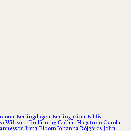
olomon
Berlingdagen
Berlingpriset
Biblis
va Wilsson
föreläsning
Galleri Hagström
Gamla
hannesson
Irma Bloom
Johanna Röjgårds
John