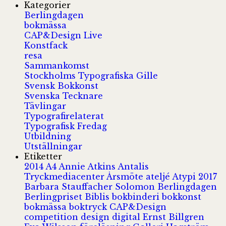
Kategorier
Berlingdagen
bokmässa
CAP&Design Live
Konstfack
resa
Sammankomst
Stockholms Typografiska Gille
Svensk Bokkonst
Svenska Tecknare
Tävlingar
Typografirelaterat
Typografisk Fredag
Utbildning
Utställningar
Etiketter
2014
A4
Annie Atkins
Antalis
Tryckmediacenter
Årsmöte
ateljé
Atypi 2017
Barbara Stauffacher Solomon
Berlingdagen
Berlingpriset
Biblis
bokbinderi
bokkonst
bokmässa
boktryck
CAP&Design
competition
design
digital
Ernst Billgren