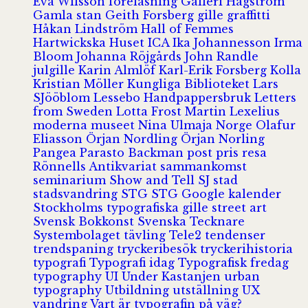
Eva Wilsson
föreläsning
Galleri Hagström
Gamla stan
Geith Forsberg
gille
graffitti
Håkan Lindström
Hall of Femmes
Hartwickska Huset
ICA
Ika Johannesson
Irma
Bloom
Johanna Röjgårds
John Randle
julgille
Karin Almlöf
Karl-Erik Forsberg
Kolla
Kristian Möller
Kungliga Biblioteket
Lars
SJööblom
Lessebo Handpappersbruk
Letters
from Sweden
Lotta Frost
Martin Lexelius
moderna museet
Nina Ulmaja
Norge
Olafur
Eliasson
Örjan Nordling
Örjan Norling
Pangea
Parasto Backman
post
pris
resa
Rönnells Antikvariat
sammankomst
seminarium
Show and Tell
SJ
stad
stadsvandring
STG
STG Google kalender
Stockholms typografiska gille
street art
Svensk Bokkonst
Svenska Tecknare
Systembolaget
tävling
Tele2
tendenser
trendspaning
tryckeribesök
tryckerihistoria
typografi
Typografi idag
Typografisk fredag
typography
UI
Under Kastanjen
urban
typography
Utbildning
utställning
UX
vandring
Vart är typografin på väg?