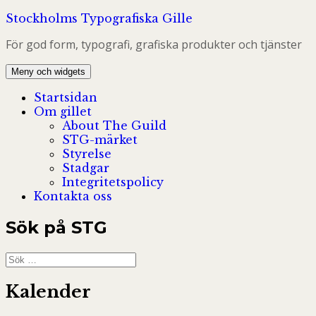
Hoppa
Stockholms Typografiska Gille
till
För god form, typografi, grafiska produkter och tjänster
innehåll
Meny och widgets
Startsidan
Om gillet
About The Guild
STG-märket
Styrelse
Stadgar
Integritetspolicy
Kontakta oss
Sök på STG
Sök
efter:
Kalender