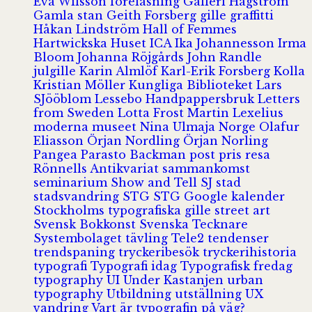
Eva Wilsson
föreläsning
Galleri Hagström
Gamla stan
Geith Forsberg
gille
graffitti
Håkan Lindström
Hall of Femmes
Hartwickska Huset
ICA
Ika Johannesson
Irma
Bloom
Johanna Röjgårds
John Randle
julgille
Karin Almlöf
Karl-Erik Forsberg
Kolla
Kristian Möller
Kungliga Biblioteket
Lars
SJööblom
Lessebo Handpappersbruk
Letters
from Sweden
Lotta Frost
Martin Lexelius
moderna museet
Nina Ulmaja
Norge
Olafur
Eliasson
Örjan Nordling
Örjan Norling
Pangea
Parasto Backman
post
pris
resa
Rönnells Antikvariat
sammankomst
seminarium
Show and Tell
SJ
stad
stadsvandring
STG
STG Google kalender
Stockholms typografiska gille
street art
Svensk Bokkonst
Svenska Tecknare
Systembolaget
tävling
Tele2
tendenser
trendspaning
tryckeribesök
tryckerihistoria
typografi
Typografi idag
Typografisk fredag
typography
UI
Under Kastanjen
urban
typography
Utbildning
utställning
UX
vandring
Vart är typografin på väg?