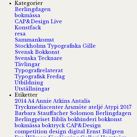
Kategorier
Berlingdagen
bokmässa
CAP&Design Live
Konstfack
resa
Sammankomst
Stockholms Typografiska Gille
Svensk Bokkonst
Svenska Tecknare
Tävlingar
Typografirelaterat
Typografisk Fredag
Utbildning
Utställningar
Etiketter
2014
A4
Annie Atkins
Antalis
Tryckmediacenter
Årsmöte
ateljé
Atypi 2017
Barbara Stauffacher Solomon
Berlingdagen
Berlingpriset
Biblis
bokbinderi
bokkonst
bokmässa
boktryck
CAP&Design
competition
design
digital
Ernst Billgren