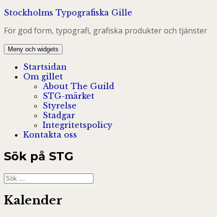
Hoppa
Stockholms Typografiska Gille
till
För god form, typografi, grafiska produkter och tjänster
innehåll
Meny och widgets
Startsidan
Om gillet
About The Guild
STG-märket
Styrelse
Stadgar
Integritetspolicy
Kontakta oss
Sök på STG
Sök
efter:
Kalender