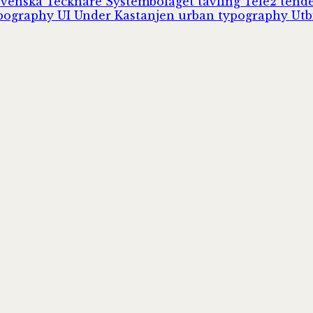
Svenska Tecknare
Systembolaget
tävling
Tele2
tend
pography
UI
Under Kastanjen
urban typography
Utb