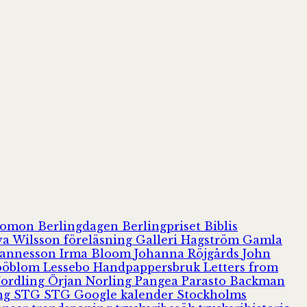
olomon
Berlingdagen
Berlingpriset
Biblis
va Wilsson
föreläsning
Galleri Hagström
Gamla
hannesson
Irma Bloom
Johanna Röjgårds
John
Jööblom
Lessebo Handpappersbruk
Letters from
Nordling
Örjan Norling
Pangea
Parasto Backman
ing
STG
STG Google kalender
Stockholms