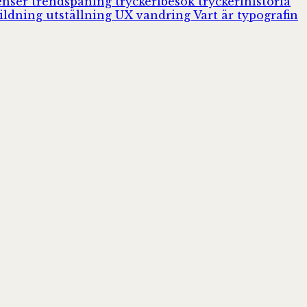
enser
trendspaning
tryckeribesök
tryckerihistoria
ildning
utställning
UX
vandring
Vart är typografin