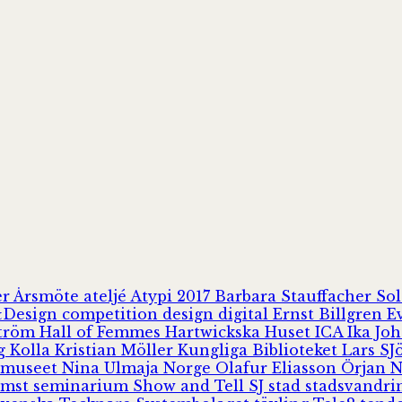
er
Årsmöte
ateljé
Atypi 2017
Barbara Stauffacher S
Design
competition
design
digital
Ernst Billgren
E
ström
Hall of Femmes
Hartwickska Huset
ICA
Ika Jo
rg
Kolla
Kristian Möller
Kungliga Biblioteket
Lars S
 museet
Nina Ulmaja
Norge
Olafur Eliasson
Örjan 
omst
seminarium
Show and Tell
SJ
stad
stadsvandr