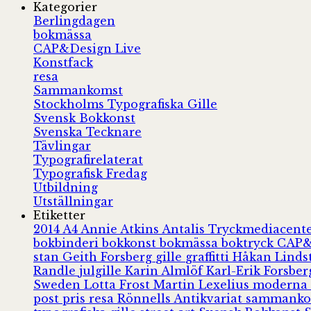
Kategorier
Berlingdagen
bokmässa
CAP&Design Live
Konstfack
resa
Sammankomst
Stockholms Typografiska Gille
Svensk Bokkonst
Svenska Tecknare
Tävlingar
Typografirelaterat
Typografisk Fredag
Utbildning
Utställningar
Etiketter
2014
A4
Annie Atkins
Antalis Tryckmediacent
bokbinderi
bokkonst
bokmässa
boktryck
CAP&
stan
Geith Forsberg
gille
graffitti
Håkan Lind
Randle
julgille
Karin Almlöf
Karl-Erik Forsbe
Sweden
Lotta Frost
Martin Lexelius
moderna
post
pris
resa
Rönnells Antikvariat
sammank