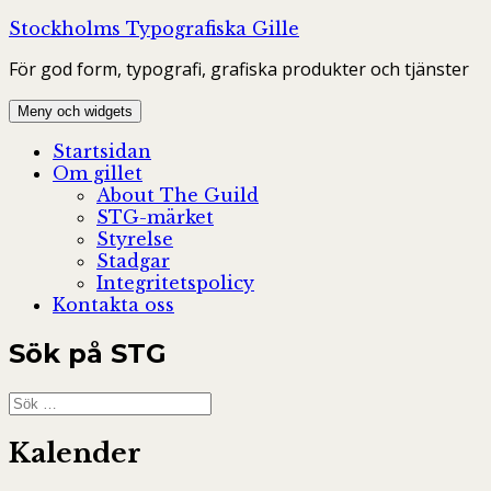
Hoppa
Stockholms Typografiska Gille
till
För god form, typografi, grafiska produkter och tjänster
innehåll
Meny och widgets
Startsidan
Om gillet
About The Guild
STG-märket
Styrelse
Stadgar
Integritetspolicy
Kontakta oss
Sök på STG
Sök
efter:
Kalender