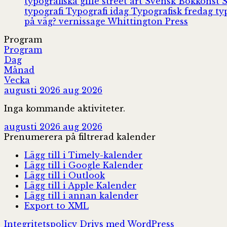
typografiska gille
street art
Svensk Bokkonst
typografi
Typografi idag
Typografisk fredag
ty
på väg?
vernissage
Whittington Press
Program
Program
Dag
Månad
Vecka
augusti 2026
aug 2026
Inga kommande aktiviteter.
augusti 2026
aug 2026
Prenumerera på filtrerad kalender
Lägg till i Timely-kalender
Lägg till i Google Kalender
Lägg till i Outlook
Lägg till i Apple Kalender
Lägg till i annan kalender
Export to XML
Integritetspolicy
Drivs med WordPress