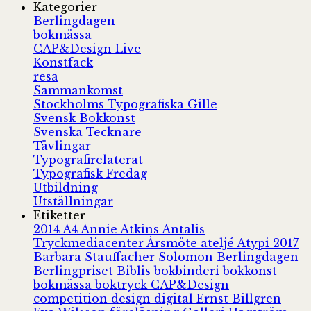
Kategorier
Berlingdagen
bokmässa
CAP&Design Live
Konstfack
resa
Sammankomst
Stockholms Typografiska Gille
Svensk Bokkonst
Svenska Tecknare
Tävlingar
Typografirelaterat
Typografisk Fredag
Utbildning
Utställningar
Etiketter
2014
A4
Annie Atkins
Antalis
Tryckmediacenter
Årsmöte
ateljé
Atypi 2017
Barbara Stauffacher Solomon
Berlingdagen
Berlingpriset
Biblis
bokbinderi
bokkonst
bokmässa
boktryck
CAP&Design
competition
design
digital
Ernst Billgren