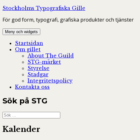
Hoppa
Stockholms Typografiska Gille
till
För god form, typografi, grafiska produkter och tjänster
innehåll
Meny och widgets
Startsidan
Om gillet
About The Guild
STG-märket
Styrelse
Stadgar
Integritetspolicy
Kontakta oss
Sök på STG
Sök
efter:
Kalender