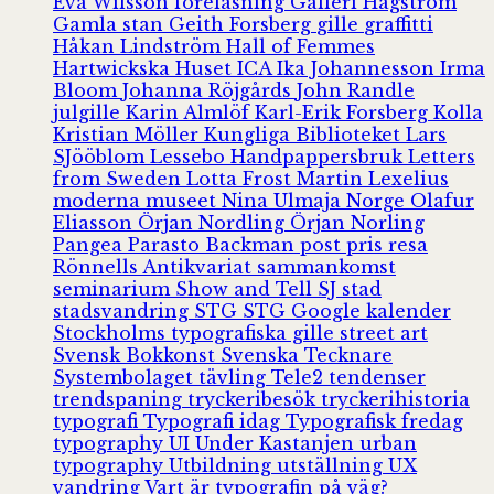
Eva Wilsson
föreläsning
Galleri Hagström
Gamla stan
Geith Forsberg
gille
graffitti
Håkan Lindström
Hall of Femmes
Hartwickska Huset
ICA
Ika Johannesson
Irma
Bloom
Johanna Röjgårds
John Randle
julgille
Karin Almlöf
Karl-Erik Forsberg
Kolla
Kristian Möller
Kungliga Biblioteket
Lars
SJööblom
Lessebo Handpappersbruk
Letters
from Sweden
Lotta Frost
Martin Lexelius
moderna museet
Nina Ulmaja
Norge
Olafur
Eliasson
Örjan Nordling
Örjan Norling
Pangea
Parasto Backman
post
pris
resa
Rönnells Antikvariat
sammankomst
seminarium
Show and Tell
SJ
stad
stadsvandring
STG
STG Google kalender
Stockholms typografiska gille
street art
Svensk Bokkonst
Svenska Tecknare
Systembolaget
tävling
Tele2
tendenser
trendspaning
tryckeribesök
tryckerihistoria
typografi
Typografi idag
Typografisk fredag
typography
UI
Under Kastanjen
urban
typography
Utbildning
utställning
UX
vandring
Vart är typografin på väg?