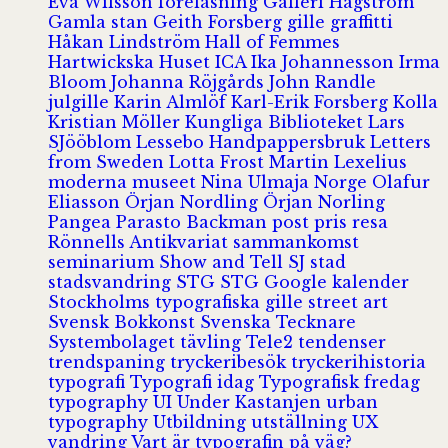
Eva Wilsson
föreläsning
Galleri Hagström
Gamla stan
Geith Forsberg
gille
graffitti
Håkan Lindström
Hall of Femmes
Hartwickska Huset
ICA
Ika Johannesson
Irma
Bloom
Johanna Röjgårds
John Randle
julgille
Karin Almlöf
Karl-Erik Forsberg
Kolla
Kristian Möller
Kungliga Biblioteket
Lars
SJööblom
Lessebo Handpappersbruk
Letters
from Sweden
Lotta Frost
Martin Lexelius
moderna museet
Nina Ulmaja
Norge
Olafur
Eliasson
Örjan Nordling
Örjan Norling
Pangea
Parasto Backman
post
pris
resa
Rönnells Antikvariat
sammankomst
seminarium
Show and Tell
SJ
stad
stadsvandring
STG
STG Google kalender
Stockholms typografiska gille
street art
Svensk Bokkonst
Svenska Tecknare
Systembolaget
tävling
Tele2
tendenser
trendspaning
tryckeribesök
tryckerihistoria
typografi
Typografi idag
Typografisk fredag
typography
UI
Under Kastanjen
urban
typography
Utbildning
utställning
UX
vandring
Vart är typografin på väg?