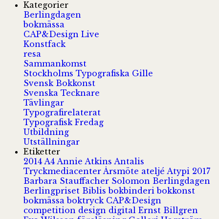
Kategorier
Berlingdagen
bokmässa
CAP&Design Live
Konstfack
resa
Sammankomst
Stockholms Typografiska Gille
Svensk Bokkonst
Svenska Tecknare
Tävlingar
Typografirelaterat
Typografisk Fredag
Utbildning
Utställningar
Etiketter
2014
A4
Annie Atkins
Antalis
Tryckmediacenter
Årsmöte
ateljé
Atypi 2017
Barbara Stauffacher Solomon
Berlingdagen
Berlingpriset
Biblis
bokbinderi
bokkonst
bokmässa
boktryck
CAP&Design
competition
design
digital
Ernst Billgren