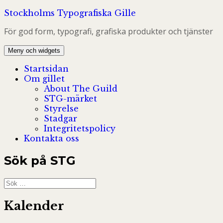
Hoppa
Stockholms Typografiska Gille
till
För god form, typografi, grafiska produkter och tjänster
innehåll
Meny och widgets
Startsidan
Om gillet
About The Guild
STG-märket
Styrelse
Stadgar
Integritetspolicy
Kontakta oss
Sök på STG
Sök
efter:
Kalender