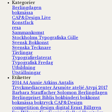
Kategorier
Berlingdagen
bokmässa
CAP&Design Live
Konstfack
resa
Sammankomst
Stockholms Typografiska Gille
Svensk Bokkonst
Svenska Tecknare
Tävlingar
Typografirelaterat
Typografisk Fredag
Utbildning
Utställningar
Etiketter
2014
A4
Annie Atkins
Antalis
Tryckmediacenter
Årsmöte
ateljé
Atypi 2017
Barbara Stauffacher Solomon
Berlingdagen
Berlingpriset
Biblis
bokbinderi
bokkonst
bokmässa
boktryck
CAP&Design
competition
design
digital
Ernst Billgren