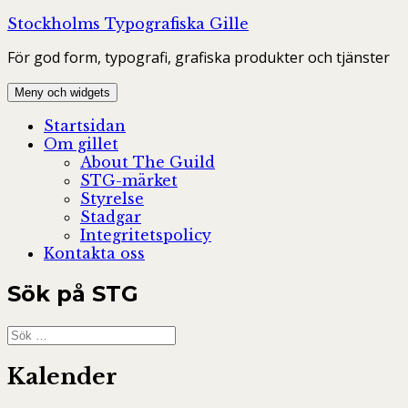
Hoppa
Stockholms Typografiska Gille
till
För god form, typografi, grafiska produkter och tjänster
innehåll
Meny och widgets
Startsidan
Om gillet
About The Guild
STG-märket
Styrelse
Stadgar
Integritetspolicy
Kontakta oss
Sök på STG
Sök
efter:
Kalender