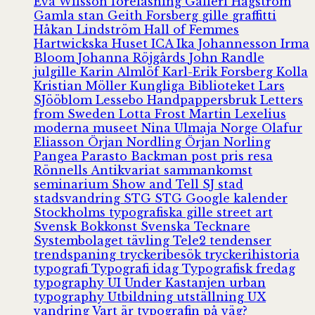
Eva Wilsson
föreläsning
Galleri Hagström
Gamla stan
Geith Forsberg
gille
graffitti
Håkan Lindström
Hall of Femmes
Hartwickska Huset
ICA
Ika Johannesson
Irma
Bloom
Johanna Röjgårds
John Randle
julgille
Karin Almlöf
Karl-Erik Forsberg
Kolla
Kristian Möller
Kungliga Biblioteket
Lars
SJööblom
Lessebo Handpappersbruk
Letters
from Sweden
Lotta Frost
Martin Lexelius
moderna museet
Nina Ulmaja
Norge
Olafur
Eliasson
Örjan Nordling
Örjan Norling
Pangea
Parasto Backman
post
pris
resa
Rönnells Antikvariat
sammankomst
seminarium
Show and Tell
SJ
stad
stadsvandring
STG
STG Google kalender
Stockholms typografiska gille
street art
Svensk Bokkonst
Svenska Tecknare
Systembolaget
tävling
Tele2
tendenser
trendspaning
tryckeribesök
tryckerihistoria
typografi
Typografi idag
Typografisk fredag
typography
UI
Under Kastanjen
urban
typography
Utbildning
utställning
UX
vandring
Vart är typografin på väg?