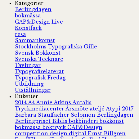
Kategorier
Berlingdagen
bokmässa
CAP&Design Live
Konstfack
resa
Sammankomst
Stockholms Typografiska Gille
Svensk Bokkonst
Svenska Tecknare
Tävlingar
Typografirelaterat
Typografisk Fredag
Utbildning
Utställningar
Etiketter
2014
A4
Annie Atkins
Antalis
Tryckmediacenter
Årsmöte
ateljé
Atypi 2017
Barbara Stauffacher Solomon
Berlingdagen
Berlingpriset
Biblis
bokbinderi
bokkonst
bokmässa
boktryck
CAP&Design
competition
design
digital
Ernst Billgren