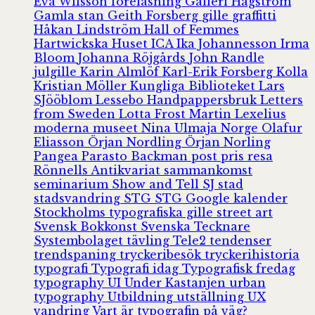
Eva Wilsson
föreläsning
Galleri Hagström
Gamla stan
Geith Forsberg
gille
graffitti
Håkan Lindström
Hall of Femmes
Hartwickska Huset
ICA
Ika Johannesson
Irma
Bloom
Johanna Röjgårds
John Randle
julgille
Karin Almlöf
Karl-Erik Forsberg
Kolla
Kristian Möller
Kungliga Biblioteket
Lars
SJööblom
Lessebo Handpappersbruk
Letters
from Sweden
Lotta Frost
Martin Lexelius
moderna museet
Nina Ulmaja
Norge
Olafur
Eliasson
Örjan Nordling
Örjan Norling
Pangea
Parasto Backman
post
pris
resa
Rönnells Antikvariat
sammankomst
seminarium
Show and Tell
SJ
stad
stadsvandring
STG
STG Google kalender
Stockholms typografiska gille
street art
Svensk Bokkonst
Svenska Tecknare
Systembolaget
tävling
Tele2
tendenser
trendspaning
tryckeribesök
tryckerihistoria
typografi
Typografi idag
Typografisk fredag
typography
UI
Under Kastanjen
urban
typography
Utbildning
utställning
UX
vandring
Vart är typografin på väg?