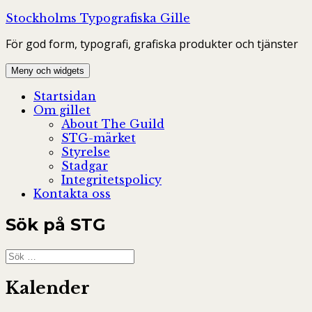
Hoppa
Stockholms Typografiska Gille
till
För god form, typografi, grafiska produkter och tjänster
innehåll
Meny och widgets
Startsidan
Om gillet
About The Guild
STG-märket
Styrelse
Stadgar
Integritetspolicy
Kontakta oss
Sök på STG
Sök
efter:
Kalender