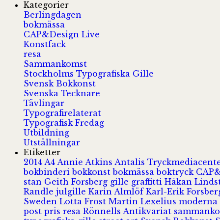
Kategorier
Berlingdagen
bokmässa
CAP&Design Live
Konstfack
resa
Sammankomst
Stockholms Typografiska Gille
Svensk Bokkonst
Svenska Tecknare
Tävlingar
Typografirelaterat
Typografisk Fredag
Utbildning
Utställningar
Etiketter
2014
A4
Annie Atkins
Antalis Tryckmediacent
bokbinderi
bokkonst
bokmässa
boktryck
CAP&
stan
Geith Forsberg
gille
graffitti
Håkan Lind
Randle
julgille
Karin Almlöf
Karl-Erik Forsbe
Sweden
Lotta Frost
Martin Lexelius
moderna
post
pris
resa
Rönnells Antikvariat
sammank