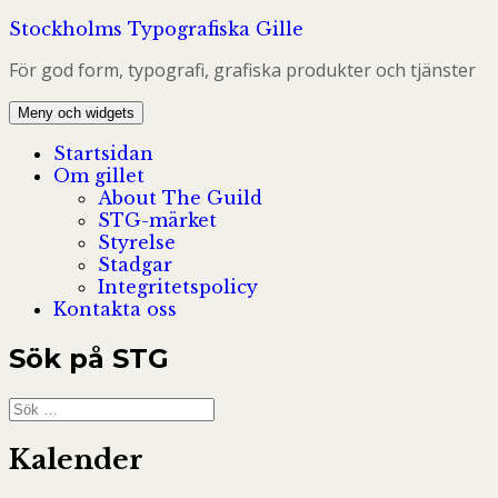
Hoppa
Stockholms Typografiska Gille
till
För god form, typografi, grafiska produkter och tjänster
innehåll
Meny och widgets
Startsidan
Om gillet
About The Guild
STG-märket
Styrelse
Stadgar
Integritetspolicy
Kontakta oss
Sök på STG
Sök
efter:
Kalender