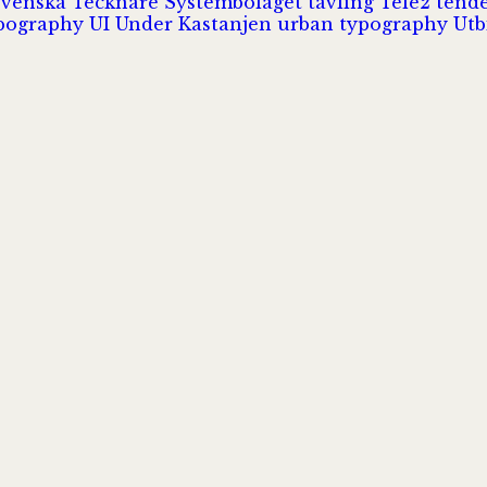
Svenska Tecknare
Systembolaget
tävling
Tele2
tend
pography
UI
Under Kastanjen
urban typography
Utb