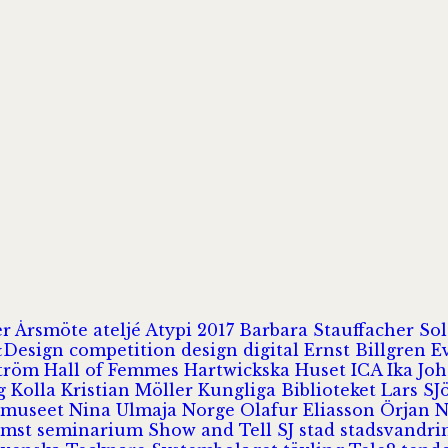
er
Årsmöte
ateljé
Atypi 2017
Barbara Stauffacher S
Design
competition
design
digital
Ernst Billgren
E
ström
Hall of Femmes
Hartwickska Huset
ICA
Ika Jo
rg
Kolla
Kristian Möller
Kungliga Biblioteket
Lars S
 museet
Nina Ulmaja
Norge
Olafur Eliasson
Örjan 
omst
seminarium
Show and Tell
SJ
stad
stadsvandr