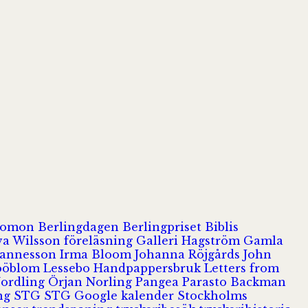
olomon
Berlingdagen
Berlingpriset
Biblis
va Wilsson
föreläsning
Galleri Hagström
Gamla
hannesson
Irma Bloom
Johanna Röjgårds
John
Jööblom
Lessebo Handpappersbruk
Letters from
Nordling
Örjan Norling
Pangea
Parasto Backman
ing
STG
STG Google kalender
Stockholms