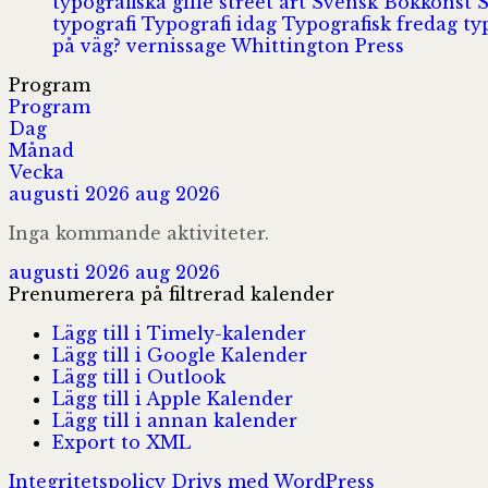
typografiska gille
street art
Svensk Bokkonst
typografi
Typografi idag
Typografisk fredag
ty
på väg?
vernissage
Whittington Press
Program
Program
Dag
Månad
Vecka
augusti 2026
aug 2026
Inga kommande aktiviteter.
augusti 2026
aug 2026
Prenumerera på filtrerad kalender
Lägg till i Timely-kalender
Lägg till i Google Kalender
Lägg till i Outlook
Lägg till i Apple Kalender
Lägg till i annan kalender
Export to XML
Integritetspolicy
Drivs med WordPress