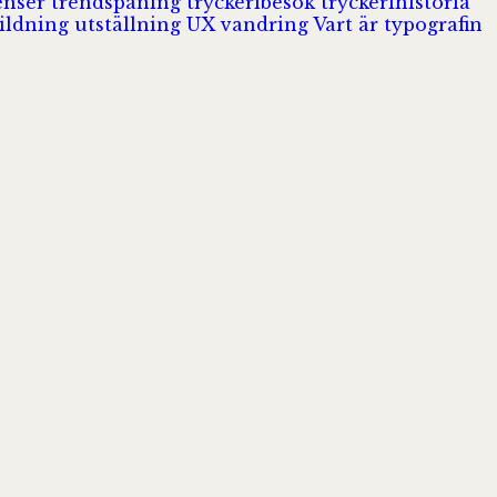
enser
trendspaning
tryckeribesök
tryckerihistoria
ildning
utställning
UX
vandring
Vart är typografin