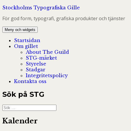
Hoppa
Stockholms Typografiska Gille
till
För god form, typografi, grafiska produkter och tjänster
innehåll
Meny och widgets
Startsidan
Om gillet
About The Guild
STG-märket
Styrelse
Stadgar
Integritetspolicy
Kontakta oss
Sök på STG
Sök
efter:
Kalender