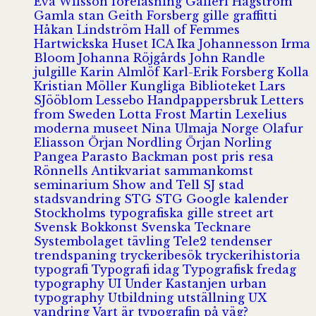
Eva Wilsson
föreläsning
Galleri Hagström
Gamla stan
Geith Forsberg
gille
graffitti
Håkan Lindström
Hall of Femmes
Hartwickska Huset
ICA
Ika Johannesson
Irma
Bloom
Johanna Röjgårds
John Randle
julgille
Karin Almlöf
Karl-Erik Forsberg
Kolla
Kristian Möller
Kungliga Biblioteket
Lars
SJööblom
Lessebo Handpappersbruk
Letters
from Sweden
Lotta Frost
Martin Lexelius
moderna museet
Nina Ulmaja
Norge
Olafur
Eliasson
Örjan Nordling
Örjan Norling
Pangea
Parasto Backman
post
pris
resa
Rönnells Antikvariat
sammankomst
seminarium
Show and Tell
SJ
stad
stadsvandring
STG
STG Google kalender
Stockholms typografiska gille
street art
Svensk Bokkonst
Svenska Tecknare
Systembolaget
tävling
Tele2
tendenser
trendspaning
tryckeribesök
tryckerihistoria
typografi
Typografi idag
Typografisk fredag
typography
UI
Under Kastanjen
urban
typography
Utbildning
utställning
UX
vandring
Vart är typografin på väg?