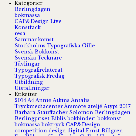
Kategorier
Berlingdagen
bokmässa
CAP&Design Live
Konstfack
resa
Sammankomst
Stockholms Typografiska Gille
Svensk Bokkonst
Svenska Tecknare
Tävlingar
Typografirelaterat
Typografisk Fredag
Utbildning
Utställningar
Etiketter
2014
A4
Annie Atkins
Antalis
Tryckmediacenter
Årsmöte
ateljé
Atypi 2017
Barbara Stauffacher Solomon
Berlingdagen
Berlingpriset
Biblis
bokbinderi
bokkonst
bokmässa
boktryck
CAP&Design
competition
design
digital
Ernst Billgren