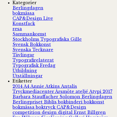
Kategorier
Berlingdagen
bokmässa
CAP&Design Live
Konstfack
resa
Sammankomst
Stockholms Typografiska Gille
Svensk Bokkonst
Svenska Tecknare
Tävlingar
Typografirelaterat
Typografisk Fredag
Utbildning
Utställningar
Etiketter
2014
A4
Annie Atkins
Antalis
Tryckmediacenter
Årsmöte
ateljé
Atypi 2017
Barbara Stauffacher Solomon
Berlingdagen
Berlingpriset
Biblis
bokbinderi
bokkonst
bokmässa
boktryck
CAP&Design
competition
design
digital
Ernst Billgren