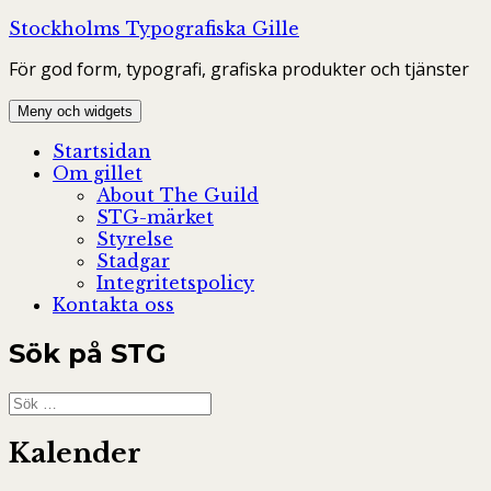
Hoppa
Stockholms Typografiska Gille
till
För god form, typografi, grafiska produkter och tjänster
innehåll
Meny och widgets
Startsidan
Om gillet
About The Guild
STG-märket
Styrelse
Stadgar
Integritetspolicy
Kontakta oss
Sök på STG
Sök
efter:
Kalender