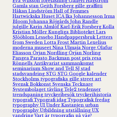
Eva Wilsson
föreläsning
Galleri Hagström
Gamla stan
Geith Forsberg
gille
graffitti
Håkan Lindström
Hall of Femmes
Hartwickska Huset
ICA
Ika Johannesson
Irma
Bloom
Johanna Röjgårds
John Randle
julgille
Karin Almlöf
Karl-Erik Forsberg
Kolla
Kristian Möller
Kungliga Biblioteket
Lars
SJööblom
Lessebo Handpappersbruk
Letters
from Sweden
Lotta Frost
Martin Lexelius
moderna museet
Nina Ulmaja
Norge
Olafur
Eliasson
Örjan Nordling
Örjan Norling
Pangea
Parasto Backman
post
pris
resa
Rönnells Antikvariat
sammankomst
seminarium
Show and Tell
SJ
stad
stadsvandring
STG
STG Google kalender
Stockholms typografiska gille
street art
Svensk Bokkonst
Svenska Tecknare
Systembolaget
tävling
Tele2
tendenser
trendspaning
tryckeribesök
tryckerihistoria
typografi
Typografi idag
Typografisk fredag
typography
UI
Under Kastanjen
urban
typography
Utbildning
utställning
UX
vandring
Vart är typografin på väg?