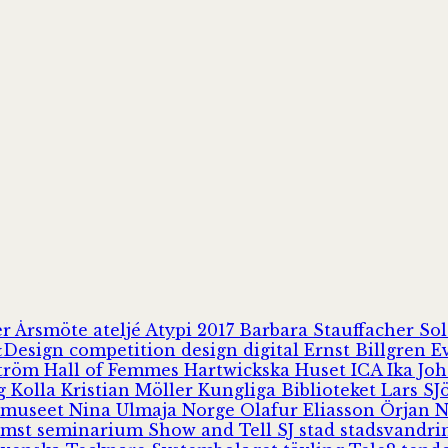
er
Årsmöte
ateljé
Atypi 2017
Barbara Stauffacher S
Design
competition
design
digital
Ernst Billgren
E
ström
Hall of Femmes
Hartwickska Huset
ICA
Ika Jo
rg
Kolla
Kristian Möller
Kungliga Biblioteket
Lars S
 museet
Nina Ulmaja
Norge
Olafur Eliasson
Örjan 
omst
seminarium
Show and Tell
SJ
stad
stadsvandr