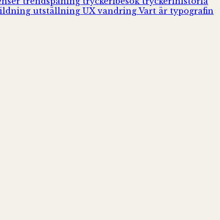
enser
trendspaning
tryckeribesök
tryckerihistoria
ildning
utställning
UX
vandring
Vart är typografin