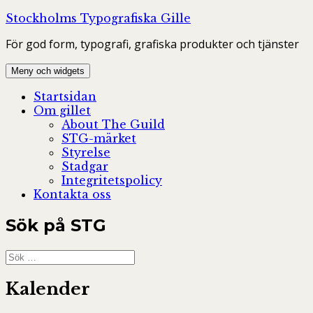
Hoppa
Stockholms Typografiska Gille
till
För god form, typografi, grafiska produkter och tjänster
innehåll
Meny och widgets
Startsidan
Om gillet
About The Guild
STG-märket
Styrelse
Stadgar
Integritetspolicy
Kontakta oss
Sök på STG
Sök
efter:
Kalender