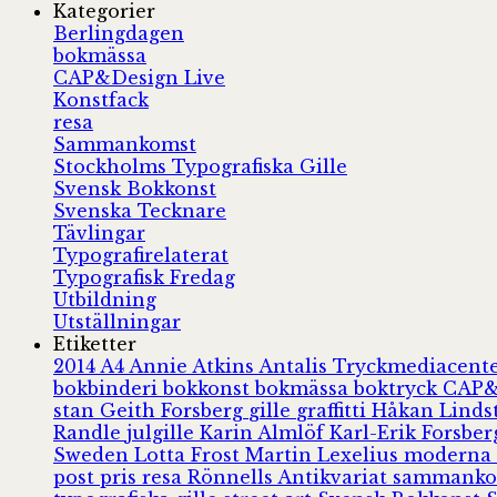
Kategorier
Berlingdagen
bokmässa
CAP&Design Live
Konstfack
resa
Sammankomst
Stockholms Typografiska Gille
Svensk Bokkonst
Svenska Tecknare
Tävlingar
Typografirelaterat
Typografisk Fredag
Utbildning
Utställningar
Etiketter
2014
A4
Annie Atkins
Antalis Tryckmediacent
bokbinderi
bokkonst
bokmässa
boktryck
CAP&
stan
Geith Forsberg
gille
graffitti
Håkan Lind
Randle
julgille
Karin Almlöf
Karl-Erik Forsbe
Sweden
Lotta Frost
Martin Lexelius
moderna
post
pris
resa
Rönnells Antikvariat
sammank