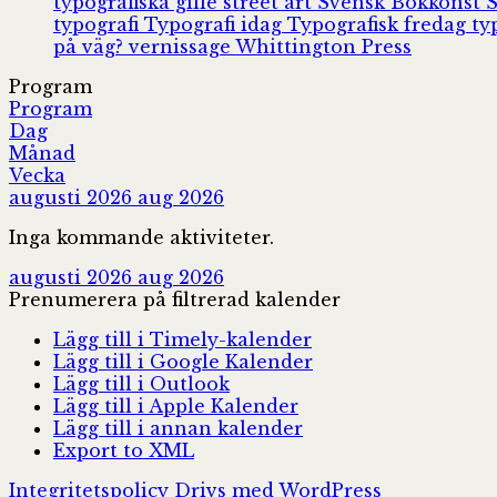
typografiska gille
street art
Svensk Bokkonst
typografi
Typografi idag
Typografisk fredag
ty
på väg?
vernissage
Whittington Press
Program
Program
Dag
Månad
Vecka
augusti 2026
aug 2026
Inga kommande aktiviteter.
augusti 2026
aug 2026
Prenumerera på filtrerad kalender
Lägg till i Timely-kalender
Lägg till i Google Kalender
Lägg till i Outlook
Lägg till i Apple Kalender
Lägg till i annan kalender
Export to XML
Integritetspolicy
Drivs med WordPress