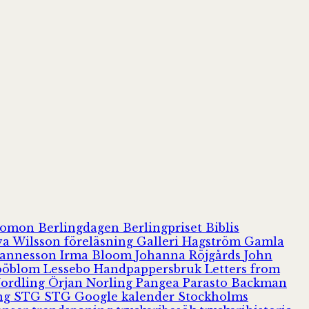
olomon
Berlingdagen
Berlingpriset
Biblis
va Wilsson
föreläsning
Galleri Hagström
Gamla
hannesson
Irma Bloom
Johanna Röjgårds
John
Jööblom
Lessebo Handpappersbruk
Letters from
Nordling
Örjan Norling
Pangea
Parasto Backman
ing
STG
STG Google kalender
Stockholms