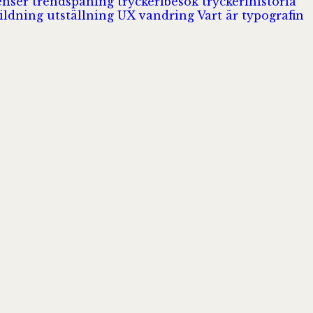
enser
trendspaning
tryckeribesök
tryckerihistoria
ildning
utställning
UX
vandring
Vart är typografin