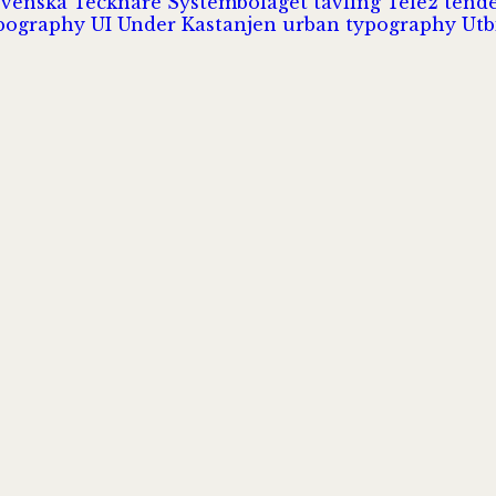
Svenska Tecknare
Systembolaget
tävling
Tele2
tend
pography
UI
Under Kastanjen
urban typography
Utb