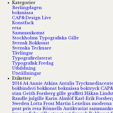
Kategorier
Berlingdagen
bokmässa
CAP&Design Live
Konstfack
resa
Sammankomst
Stockholms Typografiska Gille
Svensk Bokkonst
Svenska Tecknare
Tävlingar
Typografirelaterat
Typografisk Fredag
Utbildning
Utställningar
Etiketter
2014
A4
Annie Atkins
Antalis Tryckmediacent
bokbinderi
bokkonst
bokmässa
boktryck
CAP&
stan
Geith Forsberg
gille
graffitti
Håkan Lind
Randle
julgille
Karin Almlöf
Karl-Erik Forsbe
Sweden
Lotta Frost
Martin Lexelius
moderna
post
pris
resa
Rönnells Antikvariat
sammank