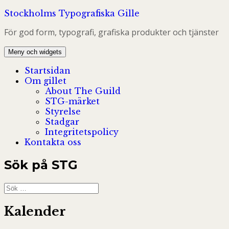
Hoppa
Stockholms Typografiska Gille
till
För god form, typografi, grafiska produkter och tjänster
innehåll
Meny och widgets
Startsidan
Om gillet
About The Guild
STG-märket
Styrelse
Stadgar
Integritetspolicy
Kontakta oss
Sök på STG
Sök
efter:
Kalender