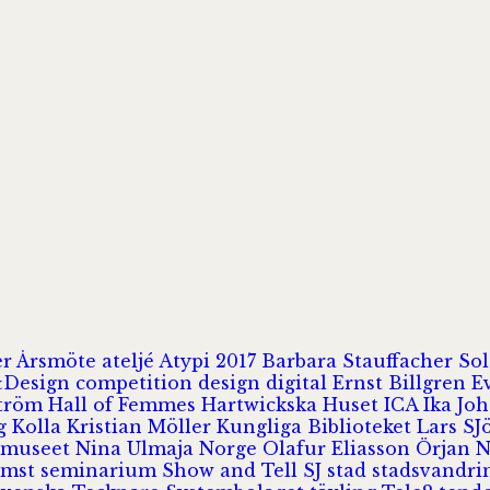
er
Årsmöte
ateljé
Atypi 2017
Barbara Stauffacher S
Design
competition
design
digital
Ernst Billgren
E
ström
Hall of Femmes
Hartwickska Huset
ICA
Ika Jo
rg
Kolla
Kristian Möller
Kungliga Biblioteket
Lars S
 museet
Nina Ulmaja
Norge
Olafur Eliasson
Örjan 
omst
seminarium
Show and Tell
SJ
stad
stadsvandr