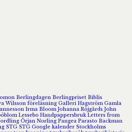
olomon
Berlingdagen
Berlingpriset
Biblis
va Wilsson
föreläsning
Galleri Hagström
Gamla
hannesson
Irma Bloom
Johanna Röjgårds
John
Jööblom
Lessebo Handpappersbruk
Letters from
Nordling
Örjan Norling
Pangea
Parasto Backman
ing
STG
STG Google kalender
Stockholms