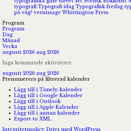
typografiska gille
street art
Svensk Bokkonst
typografi
Typografi idag
Typografisk fredag
ty
på väg?
vernissage
Whittington Press
Program
Program
Dag
Månad
Vecka
augusti 2026
aug 2026
Inga kommande aktiviteter.
augusti 2026
aug 2026
Prenumerera på filtrerad kalender
Lägg till i Timely-kalender
Lägg till i Google Kalender
Lägg till i Outlook
Lägg till i Apple Kalender
Lägg till i annan kalender
Export to XML
Integritetspolicy
Drivs med WordPress