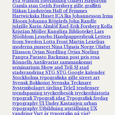
Eva Wilsson
föreläsning
Galleri Hagström
Gamla stan
Geith Forsberg
gille
graffitti
Håkan Lindström
Hall of Femmes
Hartwickska Huset
ICA
Ika Johannesson
Irma
Bloom
Johanna Röjgårds
John Randle
julgille
Karin Almlöf
Karl-Erik Forsberg
Kolla
Kristian Möller
Kungliga Biblioteket
Lars
SJööblom
Lessebo Handpappersbruk
Letters
from Sweden
Lotta Frost
Martin Lexelius
moderna museet
Nina Ulmaja
Norge
Olafur
Eliasson
Örjan Nordling
Örjan Norling
Pangea
Parasto Backman
post
pris
resa
Rönnells Antikvariat
sammankomst
seminarium
Show and Tell
SJ
stad
stadsvandring
STG
STG Google kalender
Stockholms typografiska gille
street art
Svensk Bokkonst
Svenska Tecknare
Systembolaget
tävling
Tele2
tendenser
trendspaning
tryckeribesök
tryckerihistoria
typografi
Typografi idag
Typografisk fredag
typography
UI
Under Kastanjen
urban
typography
Utbildning
utställning
UX
vandring
Vart är typografin på väg?