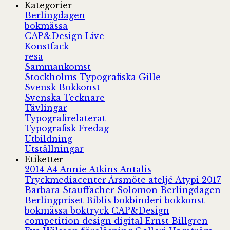
Kategorier
Berlingdagen
bokmässa
CAP&Design Live
Konstfack
resa
Sammankomst
Stockholms Typografiska Gille
Svensk Bokkonst
Svenska Tecknare
Tävlingar
Typografirelaterat
Typografisk Fredag
Utbildning
Utställningar
Etiketter
2014
A4
Annie Atkins
Antalis
Tryckmediacenter
Årsmöte
ateljé
Atypi 2017
Barbara Stauffacher Solomon
Berlingdagen
Berlingpriset
Biblis
bokbinderi
bokkonst
bokmässa
boktryck
CAP&Design
competition
design
digital
Ernst Billgren