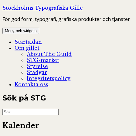
Hoppa
Stockholms Typografiska Gille
till
För god form, typografi, grafiska produkter och tjänster
innehåll
Meny och widgets
Startsidan
Om gillet
About The Guild
STG-märket
Styrelse
Stadgar
Integritetspolicy
Kontakta oss
Sök på STG
Sök
efter:
Kalender