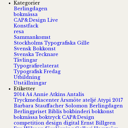
Kategorier
Berlingdagen
bokmässa
CAP&Design Live
Konstfack
resa
Sammankomst
Stockholms Typografiska Gille
Svensk Bokkonst
Svenska Tecknare
Tävlingar
Typografirelaterat
Typografisk Fredag
Utbildning
Utställningar
Etiketter
2014
A4
Annie Atkins
Antalis
Tryckmediacenter
Årsmöte
ateljé
Atypi 2017
Barbara Stauffacher Solomon
Berlingdagen
Berlingpriset
Biblis
bokbinderi
bokkonst
bokmässa
boktryck
CAP&Design
competition
design
digital
Ernst Billgren