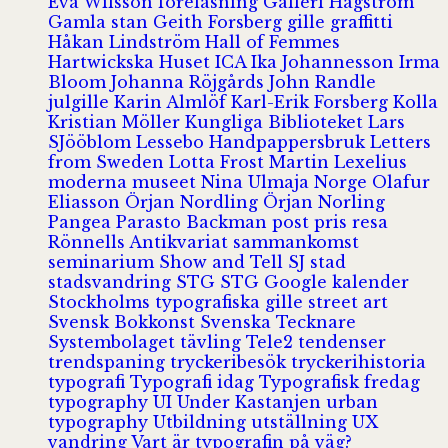
Eva Wilsson
föreläsning
Galleri Hagström
Gamla stan
Geith Forsberg
gille
graffitti
Håkan Lindström
Hall of Femmes
Hartwickska Huset
ICA
Ika Johannesson
Irma
Bloom
Johanna Röjgårds
John Randle
julgille
Karin Almlöf
Karl-Erik Forsberg
Kolla
Kristian Möller
Kungliga Biblioteket
Lars
SJööblom
Lessebo Handpappersbruk
Letters
from Sweden
Lotta Frost
Martin Lexelius
moderna museet
Nina Ulmaja
Norge
Olafur
Eliasson
Örjan Nordling
Örjan Norling
Pangea
Parasto Backman
post
pris
resa
Rönnells Antikvariat
sammankomst
seminarium
Show and Tell
SJ
stad
stadsvandring
STG
STG Google kalender
Stockholms typografiska gille
street art
Svensk Bokkonst
Svenska Tecknare
Systembolaget
tävling
Tele2
tendenser
trendspaning
tryckeribesök
tryckerihistoria
typografi
Typografi idag
Typografisk fredag
typography
UI
Under Kastanjen
urban
typography
Utbildning
utställning
UX
vandring
Vart är typografin på väg?