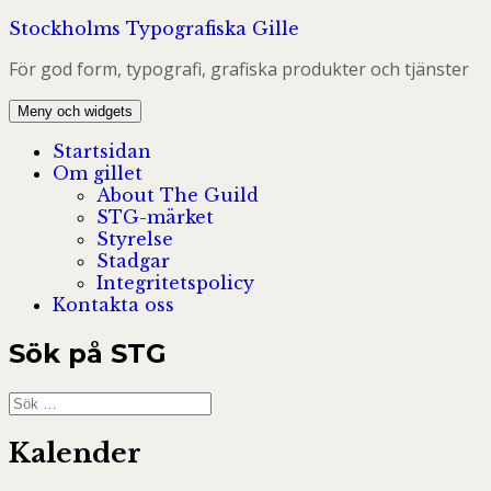
Hoppa
Stockholms Typografiska Gille
till
För god form, typografi, grafiska produkter och tjänster
innehåll
Meny och widgets
Startsidan
Om gillet
About The Guild
STG-märket
Styrelse
Stadgar
Integritetspolicy
Kontakta oss
Sök på STG
Sök
efter:
Kalender