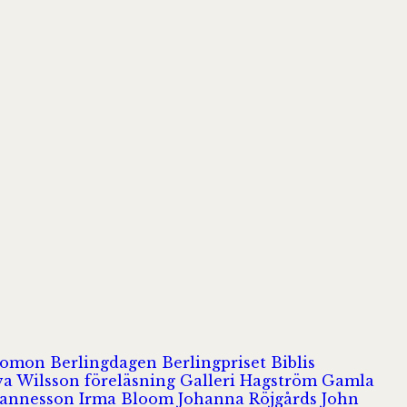
olomon
Berlingdagen
Berlingpriset
Biblis
va Wilsson
föreläsning
Galleri Hagström
Gamla
hannesson
Irma Bloom
Johanna Röjgårds
John