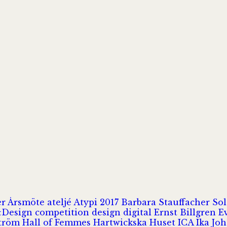
er
Årsmöte
ateljé
Atypi 2017
Barbara Stauffacher S
Design
competition
design
digital
Ernst Billgren
E
ström
Hall of Femmes
Hartwickska Huset
ICA
Ika Jo