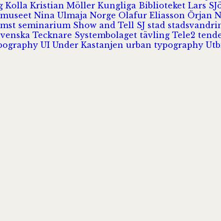
rg
Kolla
Kristian Möller
Kungliga Biblioteket
Lars S
 museet
Nina Ulmaja
Norge
Olafur Eliasson
Örjan 
omst
seminarium
Show and Tell
SJ
stad
stadsvandr
Svenska Tecknare
Systembolaget
tävling
Tele2
tend
pography
UI
Under Kastanjen
urban typography
Utb