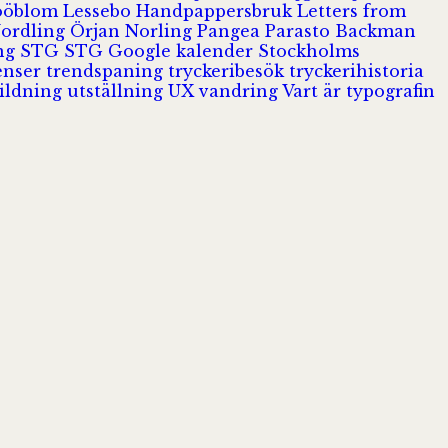
Jööblom
Lessebo Handpappersbruk
Letters from
Nordling
Örjan Norling
Pangea
Parasto Backman
ing
STG
STG Google kalender
Stockholms
enser
trendspaning
tryckeribesök
tryckerihistoria
ildning
utställning
UX
vandring
Vart är typografin