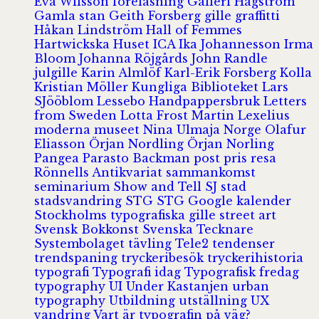
Eva Wilsson
föreläsning
Galleri Hagström
Gamla stan
Geith Forsberg
gille
graffitti
Håkan Lindström
Hall of Femmes
Hartwickska Huset
ICA
Ika Johannesson
Irma
Bloom
Johanna Röjgårds
John Randle
julgille
Karin Almlöf
Karl-Erik Forsberg
Kolla
Kristian Möller
Kungliga Biblioteket
Lars
SJööblom
Lessebo Handpappersbruk
Letters
from Sweden
Lotta Frost
Martin Lexelius
moderna museet
Nina Ulmaja
Norge
Olafur
Eliasson
Örjan Nordling
Örjan Norling
Pangea
Parasto Backman
post
pris
resa
Rönnells Antikvariat
sammankomst
seminarium
Show and Tell
SJ
stad
stadsvandring
STG
STG Google kalender
Stockholms typografiska gille
street art
Svensk Bokkonst
Svenska Tecknare
Systembolaget
tävling
Tele2
tendenser
trendspaning
tryckeribesök
tryckerihistoria
typografi
Typografi idag
Typografisk fredag
typography
UI
Under Kastanjen
urban
typography
Utbildning
utställning
UX
vandring
Vart är typografin på väg?