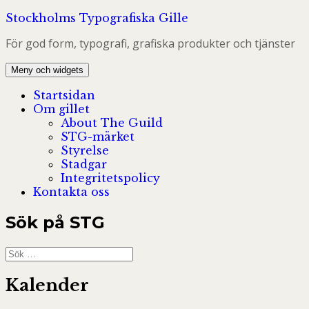
Hoppa
Stockholms Typografiska Gille
till
För god form, typografi, grafiska produkter och tjänster
innehåll
Meny och widgets
Startsidan
Om gillet
About The Guild
STG-märket
Styrelse
Stadgar
Integritetspolicy
Kontakta oss
Sök på STG
Sök
efter:
Kalender