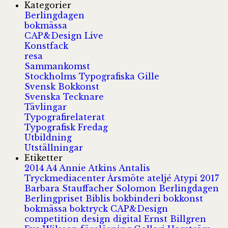
Kategorier
Berlingdagen
bokmässa
CAP&Design Live
Konstfack
resa
Sammankomst
Stockholms Typografiska Gille
Svensk Bokkonst
Svenska Tecknare
Tävlingar
Typografirelaterat
Typografisk Fredag
Utbildning
Utställningar
Etiketter
2014
A4
Annie Atkins
Antalis
Tryckmediacenter
Årsmöte
ateljé
Atypi 2017
Barbara Stauffacher Solomon
Berlingdagen
Berlingpriset
Biblis
bokbinderi
bokkonst
bokmässa
boktryck
CAP&Design
competition
design
digital
Ernst Billgren