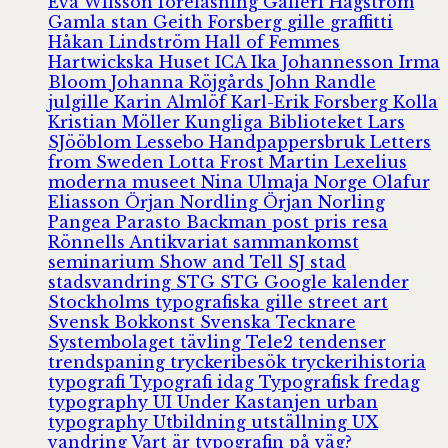
Eva Wilsson
föreläsning
Galleri Hagström
Gamla stan
Geith Forsberg
gille
graffitti
Håkan Lindström
Hall of Femmes
Hartwickska Huset
ICA
Ika Johannesson
Irma
Bloom
Johanna Röjgårds
John Randle
julgille
Karin Almlöf
Karl-Erik Forsberg
Kolla
Kristian Möller
Kungliga Biblioteket
Lars
SJööblom
Lessebo Handpappersbruk
Letters
from Sweden
Lotta Frost
Martin Lexelius
moderna museet
Nina Ulmaja
Norge
Olafur
Eliasson
Örjan Nordling
Örjan Norling
Pangea
Parasto Backman
post
pris
resa
Rönnells Antikvariat
sammankomst
seminarium
Show and Tell
SJ
stad
stadsvandring
STG
STG Google kalender
Stockholms typografiska gille
street art
Svensk Bokkonst
Svenska Tecknare
Systembolaget
tävling
Tele2
tendenser
trendspaning
tryckeribesök
tryckerihistoria
typografi
Typografi idag
Typografisk fredag
typography
UI
Under Kastanjen
urban
typography
Utbildning
utställning
UX
vandring
Vart är typografin på väg?