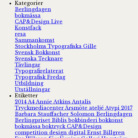
Kategorier
Berlingdagen
bokmässa
CAP&Design Live
Konstfack
resa
Sammankomst
Stockholms Typografiska Gille
Svensk Bokkonst
Svenska Tecknare
Tävlingar
Typografirelaterat
Typografisk Fredag
Utbildning
Utställningar
Etiketter
2014
A4
Annie Atkins
Antalis
Tryckmediacenter
Årsmöte
ateljé
Atypi 2017
Barbara Stauffacher Solomon
Berlingdagen
Berlingpriset
Biblis
bokbinderi
bokkonst
bokmässa
boktryck
CAP&Design
competition
design
digital
Ernst Billgren