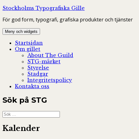
Hoppa
Stockholms Typografiska Gille
till
För god form, typografi, grafiska produkter och tjänster
innehåll
Meny och widgets
Startsidan
Om gillet
About The Guild
STG-märket
Styrelse
Stadgar
Integritetspolicy
Kontakta oss
Sök på STG
Sök
efter:
Kalender