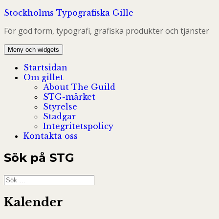
Hoppa
Stockholms Typografiska Gille
till
För god form, typografi, grafiska produkter och tjänster
innehåll
Meny och widgets
Startsidan
Om gillet
About The Guild
STG-märket
Styrelse
Stadgar
Integritetspolicy
Kontakta oss
Sök på STG
Sök
efter:
Kalender