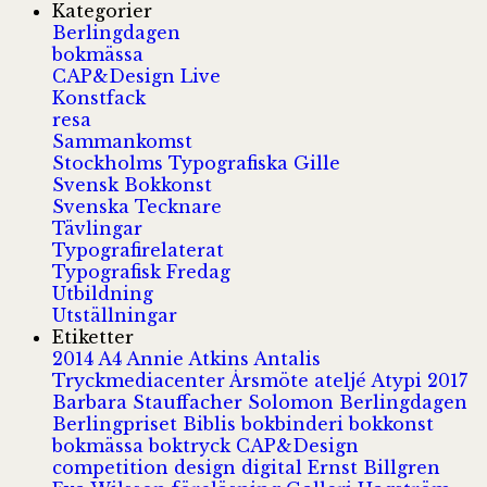
Kategorier
Berlingdagen
bokmässa
CAP&Design Live
Konstfack
resa
Sammankomst
Stockholms Typografiska Gille
Svensk Bokkonst
Svenska Tecknare
Tävlingar
Typografirelaterat
Typografisk Fredag
Utbildning
Utställningar
Etiketter
2014
A4
Annie Atkins
Antalis
Tryckmediacenter
Årsmöte
ateljé
Atypi 2017
Barbara Stauffacher Solomon
Berlingdagen
Berlingpriset
Biblis
bokbinderi
bokkonst
bokmässa
boktryck
CAP&Design
competition
design
digital
Ernst Billgren