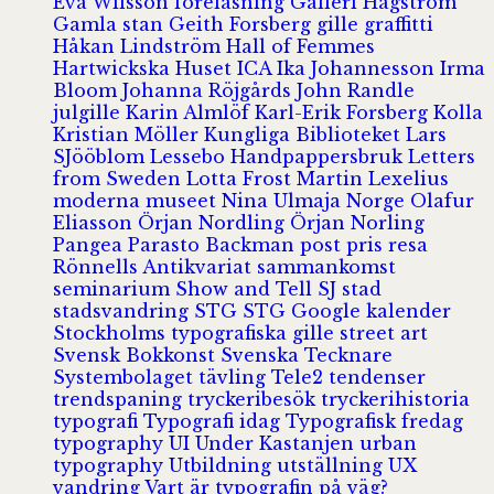
Eva Wilsson
föreläsning
Galleri Hagström
Gamla stan
Geith Forsberg
gille
graffitti
Håkan Lindström
Hall of Femmes
Hartwickska Huset
ICA
Ika Johannesson
Irma
Bloom
Johanna Röjgårds
John Randle
julgille
Karin Almlöf
Karl-Erik Forsberg
Kolla
Kristian Möller
Kungliga Biblioteket
Lars
SJööblom
Lessebo Handpappersbruk
Letters
from Sweden
Lotta Frost
Martin Lexelius
moderna museet
Nina Ulmaja
Norge
Olafur
Eliasson
Örjan Nordling
Örjan Norling
Pangea
Parasto Backman
post
pris
resa
Rönnells Antikvariat
sammankomst
seminarium
Show and Tell
SJ
stad
stadsvandring
STG
STG Google kalender
Stockholms typografiska gille
street art
Svensk Bokkonst
Svenska Tecknare
Systembolaget
tävling
Tele2
tendenser
trendspaning
tryckeribesök
tryckerihistoria
typografi
Typografi idag
Typografisk fredag
typography
UI
Under Kastanjen
urban
typography
Utbildning
utställning
UX
vandring
Vart är typografin på väg?