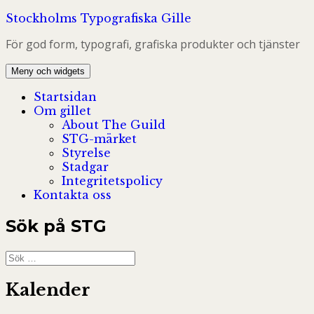
Hoppa
Stockholms Typografiska Gille
till
För god form, typografi, grafiska produkter och tjänster
innehåll
Meny och widgets
Startsidan
Om gillet
About The Guild
STG-märket
Styrelse
Stadgar
Integritetspolicy
Kontakta oss
Sök på STG
Sök
efter:
Kalender