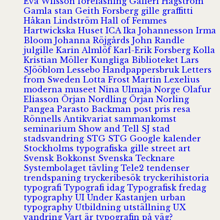
Eva Wilsson
föreläsning
Galleri Hagström
Gamla stan
Geith Forsberg
gille
graffitti
Håkan Lindström
Hall of Femmes
Hartwickska Huset
ICA
Ika Johannesson
Irma
Bloom
Johanna Röjgårds
John Randle
julgille
Karin Almlöf
Karl-Erik Forsberg
Kolla
Kristian Möller
Kungliga Biblioteket
Lars
SJööblom
Lessebo Handpappersbruk
Letters
from Sweden
Lotta Frost
Martin Lexelius
moderna museet
Nina Ulmaja
Norge
Olafur
Eliasson
Örjan Nordling
Örjan Norling
Pangea
Parasto Backman
post
pris
resa
Rönnells Antikvariat
sammankomst
seminarium
Show and Tell
SJ
stad
stadsvandring
STG
STG Google kalender
Stockholms typografiska gille
street art
Svensk Bokkonst
Svenska Tecknare
Systembolaget
tävling
Tele2
tendenser
trendspaning
tryckeribesök
tryckerihistoria
typografi
Typografi idag
Typografisk fredag
typography
UI
Under Kastanjen
urban
typography
Utbildning
utställning
UX
vandring
Vart är typografin på väg?