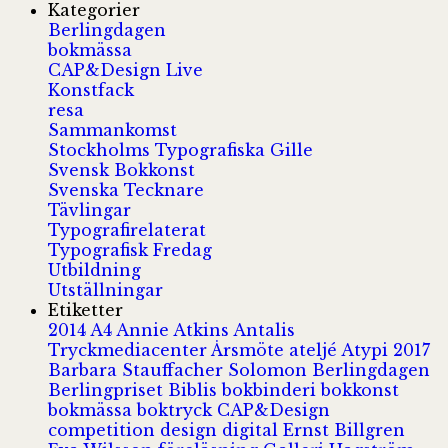
Kategorier
Berlingdagen
bokmässa
CAP&Design Live
Konstfack
resa
Sammankomst
Stockholms Typografiska Gille
Svensk Bokkonst
Svenska Tecknare
Tävlingar
Typografirelaterat
Typografisk Fredag
Utbildning
Utställningar
Etiketter
2014
A4
Annie Atkins
Antalis
Tryckmediacenter
Årsmöte
ateljé
Atypi 2017
Barbara Stauffacher Solomon
Berlingdagen
Berlingpriset
Biblis
bokbinderi
bokkonst
bokmässa
boktryck
CAP&Design
competition
design
digital
Ernst Billgren