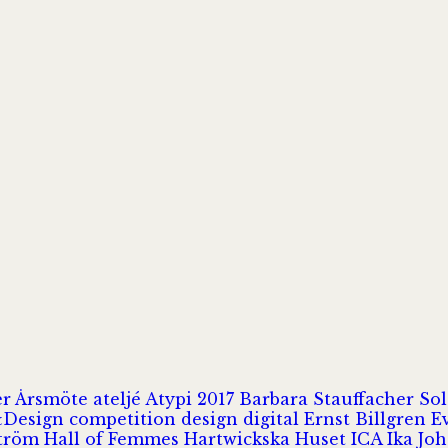
er
Årsmöte
ateljé
Atypi 2017
Barbara Stauffacher S
Design
competition
design
digital
Ernst Billgren
E
ström
Hall of Femmes
Hartwickska Huset
ICA
Ika Jo