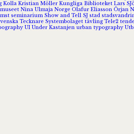
rg
Kolla
Kristian Möller
Kungliga Biblioteket
Lars S
 museet
Nina Ulmaja
Norge
Olafur Eliasson
Örjan 
omst
seminarium
Show and Tell
SJ
stad
stadsvandr
Svenska Tecknare
Systembolaget
tävling
Tele2
tend
pography
UI
Under Kastanjen
urban typography
Utb