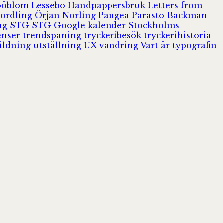
Jööblom
Lessebo Handpappersbruk
Letters from
Nordling
Örjan Norling
Pangea
Parasto Backman
ing
STG
STG Google kalender
Stockholms
enser
trendspaning
tryckeribesök
tryckerihistoria
ildning
utställning
UX
vandring
Vart är typografin