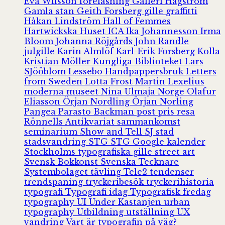
Eva Wilsson
föreläsning
Galleri Hagström
Gamla stan
Geith Forsberg
gille
graffitti
Håkan Lindström
Hall of Femmes
Hartwickska Huset
ICA
Ika Johannesson
Irma
Bloom
Johanna Röjgårds
John Randle
julgille
Karin Almlöf
Karl-Erik Forsberg
Kolla
Kristian Möller
Kungliga Biblioteket
Lars
SJööblom
Lessebo Handpappersbruk
Letters
from Sweden
Lotta Frost
Martin Lexelius
moderna museet
Nina Ulmaja
Norge
Olafur
Eliasson
Örjan Nordling
Örjan Norling
Pangea
Parasto Backman
post
pris
resa
Rönnells Antikvariat
sammankomst
seminarium
Show and Tell
SJ
stad
stadsvandring
STG
STG Google kalender
Stockholms typografiska gille
street art
Svensk Bokkonst
Svenska Tecknare
Systembolaget
tävling
Tele2
tendenser
trendspaning
tryckeribesök
tryckerihistoria
typografi
Typografi idag
Typografisk fredag
typography
UI
Under Kastanjen
urban
typography
Utbildning
utställning
UX
vandring
Vart är typografin på väg?