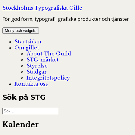
Hoppa
Stockholms Typografiska Gille
till
För god form, typografi, grafiska produkter och tjänster
innehåll
Meny och widgets
Startsidan
Om gillet
About The Guild
STG-märket
Styrelse
Stadgar
Integritetspolicy
Kontakta oss
Sök på STG
Sök
efter:
Kalender