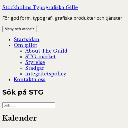
Hoppa
Stockholms Typografiska Gille
till
För god form, typografi, grafiska produkter och tjänster
innehåll
Meny och widgets
Startsidan
Om gillet
About The Guild
STG-märket
Styrelse
Stadgar
Integritetspolicy
Kontakta oss
Sök på STG
Sök
efter:
Kalender