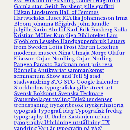
Eva Wilsson
föreläsning
Galleri Hagström
Gamla stan
Geith Forsberg
gille
graffitti
Håkan Lindström
Hall of Femmes
Hartwickska Huset
ICA
Ika Johannesson
Irma
Bloom
Johanna Röjgårds
John Randle
julgille
Karin Almlöf
Karl-Erik Forsberg
Kolla
Kristian Möller
Kungliga Biblioteket
Lars
SJööblom
Lessebo Handpappersbruk
Letters
from Sweden
Lotta Frost
Martin Lexelius
moderna museet
Nina Ulmaja
Norge
Olafur
Eliasson
Örjan Nordling
Örjan Norling
Pangea
Parasto Backman
post
pris
resa
Rönnells Antikvariat
sammankomst
seminarium
Show and Tell
SJ
stad
stadsvandring
STG
STG Google kalender
Stockholms typografiska gille
street art
Svensk Bokkonst
Svenska Tecknare
Systembolaget
tävling
Tele2
tendenser
trendspaning
tryckeribesök
tryckerihistoria
typografi
Typografi idag
Typografisk fredag
typography
UI
Under Kastanjen
urban
typography
Utbildning
utställning
UX
vandring
Vart är typografin på väg?