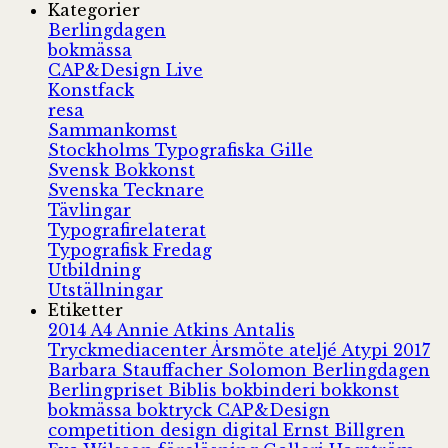
Kategorier
Berlingdagen
bokmässa
CAP&Design Live
Konstfack
resa
Sammankomst
Stockholms Typografiska Gille
Svensk Bokkonst
Svenska Tecknare
Tävlingar
Typografirelaterat
Typografisk Fredag
Utbildning
Utställningar
Etiketter
2014
A4
Annie Atkins
Antalis
Tryckmediacenter
Årsmöte
ateljé
Atypi 2017
Barbara Stauffacher Solomon
Berlingdagen
Berlingpriset
Biblis
bokbinderi
bokkonst
bokmässa
boktryck
CAP&Design
competition
design
digital
Ernst Billgren