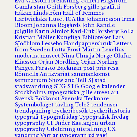
Eva Wilsson
föreläsning
Galleri Hagström
Gamla stan
Geith Forsberg
gille
graffitti
Håkan Lindström
Hall of Femmes
Hartwickska Huset
ICA
Ika Johannesson
Irma
Bloom
Johanna Röjgårds
John Randle
julgille
Karin Almlöf
Karl-Erik Forsberg
Kolla
Kristian Möller
Kungliga Biblioteket
Lars
SJööblom
Lessebo Handpappersbruk
Letters
from Sweden
Lotta Frost
Martin Lexelius
moderna museet
Nina Ulmaja
Norge
Olafur
Eliasson
Örjan Nordling
Örjan Norling
Pangea
Parasto Backman
post
pris
resa
Rönnells Antikvariat
sammankomst
seminarium
Show and Tell
SJ
stad
stadsvandring
STG
STG Google kalender
Stockholms typografiska gille
street art
Svensk Bokkonst
Svenska Tecknare
Systembolaget
tävling
Tele2
tendenser
trendspaning
tryckeribesök
tryckerihistoria
typografi
Typografi idag
Typografisk fredag
typography
UI
Under Kastanjen
urban
typography
Utbildning
utställning
UX
vandring
Vart är typografin på väg?