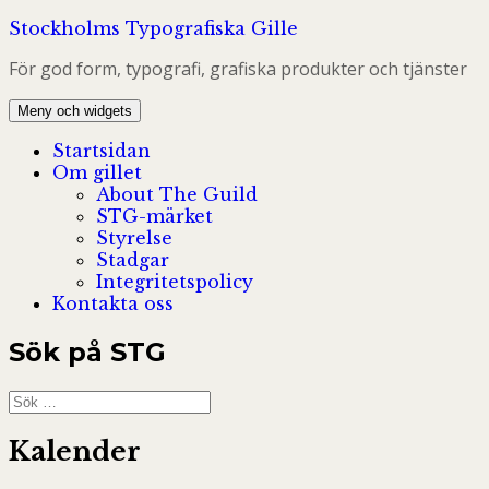
Hoppa
Stockholms Typografiska Gille
till
För god form, typografi, grafiska produkter och tjänster
innehåll
Meny och widgets
Startsidan
Om gillet
About The Guild
STG-märket
Styrelse
Stadgar
Integritetspolicy
Kontakta oss
Sök på STG
Sök
efter:
Kalender