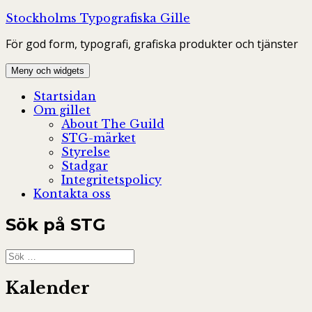
Hoppa
Stockholms Typografiska Gille
till
För god form, typografi, grafiska produkter och tjänster
innehåll
Meny och widgets
Startsidan
Om gillet
About The Guild
STG-märket
Styrelse
Stadgar
Integritetspolicy
Kontakta oss
Sök på STG
Sök
efter:
Kalender