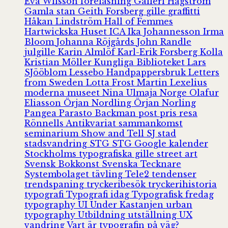
Eva Wilsson
föreläsning
Galleri Hagström
Gamla stan
Geith Forsberg
gille
graffitti
Håkan Lindström
Hall of Femmes
Hartwickska Huset
ICA
Ika Johannesson
Irma
Bloom
Johanna Röjgårds
John Randle
julgille
Karin Almlöf
Karl-Erik Forsberg
Kolla
Kristian Möller
Kungliga Biblioteket
Lars
SJööblom
Lessebo Handpappersbruk
Letters
from Sweden
Lotta Frost
Martin Lexelius
moderna museet
Nina Ulmaja
Norge
Olafur
Eliasson
Örjan Nordling
Örjan Norling
Pangea
Parasto Backman
post
pris
resa
Rönnells Antikvariat
sammankomst
seminarium
Show and Tell
SJ
stad
stadsvandring
STG
STG Google kalender
Stockholms typografiska gille
street art
Svensk Bokkonst
Svenska Tecknare
Systembolaget
tävling
Tele2
tendenser
trendspaning
tryckeribesök
tryckerihistoria
typografi
Typografi idag
Typografisk fredag
typography
UI
Under Kastanjen
urban
typography
Utbildning
utställning
UX
vandring
Vart är typografin på väg?