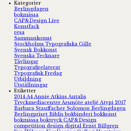
Kategorier
Berlingdagen
bokmässa
CAP&Design Live
Konstfack
resa
Sammankomst
Stockholms Typografiska Gille
Svensk Bokkonst
Svenska Tecknare
Tävlingar
Typografirelaterat
Typografisk Fredag
Utbildning
Utställningar
Etiketter
2014
A4
Annie Atkins
Antalis
Tryckmediacenter
Årsmöte
ateljé
Atypi 2017
Barbara Stauffacher Solomon
Berlingdagen
Berlingpriset
Biblis
bokbinderi
bokkonst
bokmässa
boktryck
CAP&Design
competition
design
digital
Ernst Billgren