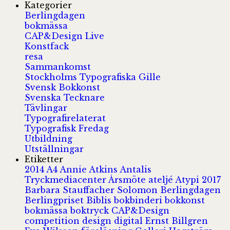
Kategorier
Berlingdagen
bokmässa
CAP&Design Live
Konstfack
resa
Sammankomst
Stockholms Typografiska Gille
Svensk Bokkonst
Svenska Tecknare
Tävlingar
Typografirelaterat
Typografisk Fredag
Utbildning
Utställningar
Etiketter
2014
A4
Annie Atkins
Antalis
Tryckmediacenter
Årsmöte
ateljé
Atypi 2017
Barbara Stauffacher Solomon
Berlingdagen
Berlingpriset
Biblis
bokbinderi
bokkonst
bokmässa
boktryck
CAP&Design
competition
design
digital
Ernst Billgren