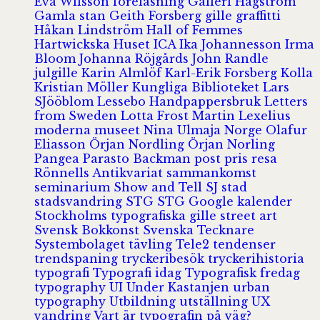
Eva Wilsson
föreläsning
Galleri Hagström
Gamla stan
Geith Forsberg
gille
graffitti
Håkan Lindström
Hall of Femmes
Hartwickska Huset
ICA
Ika Johannesson
Irma
Bloom
Johanna Röjgårds
John Randle
julgille
Karin Almlöf
Karl-Erik Forsberg
Kolla
Kristian Möller
Kungliga Biblioteket
Lars
SJööblom
Lessebo Handpappersbruk
Letters
from Sweden
Lotta Frost
Martin Lexelius
moderna museet
Nina Ulmaja
Norge
Olafur
Eliasson
Örjan Nordling
Örjan Norling
Pangea
Parasto Backman
post
pris
resa
Rönnells Antikvariat
sammankomst
seminarium
Show and Tell
SJ
stad
stadsvandring
STG
STG Google kalender
Stockholms typografiska gille
street art
Svensk Bokkonst
Svenska Tecknare
Systembolaget
tävling
Tele2
tendenser
trendspaning
tryckeribesök
tryckerihistoria
typografi
Typografi idag
Typografisk fredag
typography
UI
Under Kastanjen
urban
typography
Utbildning
utställning
UX
vandring
Vart är typografin på väg?