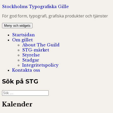
Hoppa
Stockholms Typografiska Gille
till
För god form, typografi, grafiska produkter och tjänster
innehåll
Meny och widgets
Startsidan
Om gillet
About The Guild
STG-märket
Styrelse
Stadgar
Integritetspolicy
Kontakta oss
Sök på STG
Sök
efter:
Kalender