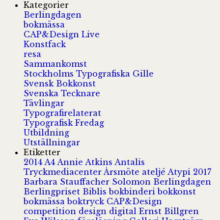
Kategorier
Berlingdagen
bokmässa
CAP&Design Live
Konstfack
resa
Sammankomst
Stockholms Typografiska Gille
Svensk Bokkonst
Svenska Tecknare
Tävlingar
Typografirelaterat
Typografisk Fredag
Utbildning
Utställningar
Etiketter
2014
A4
Annie Atkins
Antalis
Tryckmediacenter
Årsmöte
ateljé
Atypi 2017
Barbara Stauffacher Solomon
Berlingdagen
Berlingpriset
Biblis
bokbinderi
bokkonst
bokmässa
boktryck
CAP&Design
competition
design
digital
Ernst Billgren