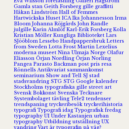
Eva Wilsson
föreläsning
Galleri Hagström
Gamla stan
Geith Forsberg
gille
graffitti
Håkan Lindström
Hall of Femmes
Hartwickska Huset
ICA
Ika Johannesson
Irma
Bloom
Johanna Röjgårds
John Randle
julgille
Karin Almlöf
Karl-Erik Forsberg
Kolla
Kristian Möller
Kungliga Biblioteket
Lars
SJööblom
Lessebo Handpappersbruk
Letters
from Sweden
Lotta Frost
Martin Lexelius
moderna museet
Nina Ulmaja
Norge
Olafur
Eliasson
Örjan Nordling
Örjan Norling
Pangea
Parasto Backman
post
pris
resa
Rönnells Antikvariat
sammankomst
seminarium
Show and Tell
SJ
stad
stadsvandring
STG
STG Google kalender
Stockholms typografiska gille
street art
Svensk Bokkonst
Svenska Tecknare
Systembolaget
tävling
Tele2
tendenser
trendspaning
tryckeribesök
tryckerihistoria
typografi
Typografi idag
Typografisk fredag
typography
UI
Under Kastanjen
urban
typography
Utbildning
utställning
UX
vandring
Vart är typografin på väg?