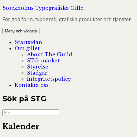
Hoppa
Stockholms Typografiska Gille
till
För god form, typografi, grafiska produkter och tjänster
innehåll
Meny och widgets
Startsidan
Om gillet
About The Guild
STG-märket
Styrelse
Stadgar
Integritetspolicy
Kontakta oss
Sök på STG
Sök
efter:
Kalender