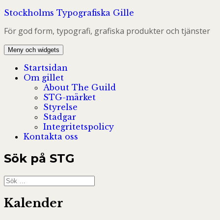
Hoppa
Stockholms Typografiska Gille
till
För god form, typografi, grafiska produkter och tjänster
innehåll
Meny och widgets
Startsidan
Om gillet
About The Guild
STG-märket
Styrelse
Stadgar
Integritetspolicy
Kontakta oss
Sök på STG
Sök
efter:
Kalender