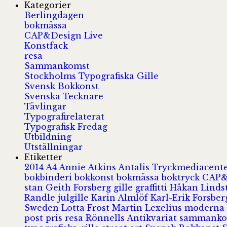
Kategorier
Berlingdagen
bokmässa
CAP&Design Live
Konstfack
resa
Sammankomst
Stockholms Typografiska Gille
Svensk Bokkonst
Svenska Tecknare
Tävlingar
Typografirelaterat
Typografisk Fredag
Utbildning
Utställningar
Etiketter
2014
A4
Annie Atkins
Antalis Tryckmediacent
bokbinderi
bokkonst
bokmässa
boktryck
CAP&
stan
Geith Forsberg
gille
graffitti
Håkan Lind
Randle
julgille
Karin Almlöf
Karl-Erik Forsbe
Sweden
Lotta Frost
Martin Lexelius
moderna
post
pris
resa
Rönnells Antikvariat
sammank