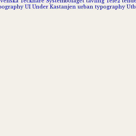
Svenska Tecknare
Systembolaget
tävling
Tele2
tend
pography
UI
Under Kastanjen
urban typography
Utb