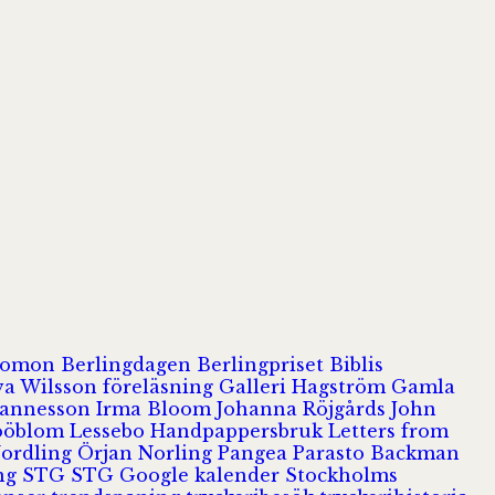
olomon
Berlingdagen
Berlingpriset
Biblis
va Wilsson
föreläsning
Galleri Hagström
Gamla
hannesson
Irma Bloom
Johanna Röjgårds
John
Jööblom
Lessebo Handpappersbruk
Letters from
Nordling
Örjan Norling
Pangea
Parasto Backman
ing
STG
STG Google kalender
Stockholms