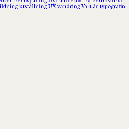
enser
trendspaning
tryckeribesök
tryckerihistoria
ildning
utställning
UX
vandring
Vart är typografin