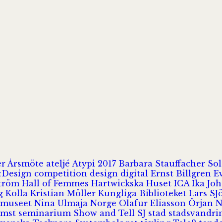
er
Årsmöte
ateljé
Atypi 2017
Barbara Stauffacher S
Design
competition
design
digital
Ernst Billgren
E
ström
Hall of Femmes
Hartwickska Huset
ICA
Ika Jo
rg
Kolla
Kristian Möller
Kungliga Biblioteket
Lars S
 museet
Nina Ulmaja
Norge
Olafur Eliasson
Örjan 
omst
seminarium
Show and Tell
SJ
stad
stadsvandr