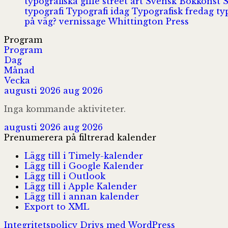
typografiska gille
street art
Svensk Bokkonst
typografi
Typografi idag
Typografisk fredag
ty
på väg?
vernissage
Whittington Press
Program
Program
Dag
Månad
Vecka
augusti 2026
aug 2026
Inga kommande aktiviteter.
augusti 2026
aug 2026
Prenumerera på filtrerad kalender
Lägg till i Timely-kalender
Lägg till i Google Kalender
Lägg till i Outlook
Lägg till i Apple Kalender
Lägg till i annan kalender
Export to XML
Integritetspolicy
Drivs med WordPress